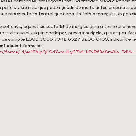
 intenses abraçades, protagonitzant una trobada plena d'emoció ta
 per als visitants, que poden gaudir de molts actes preparats pe
: una representació teatral que narra els fets ocorreguts, exposici
 set anys, aquest dissabte 18 de maig es durà a terme una nova
ts els que hi vulguin participar, prèvia inscripció, que es pot fer 
ero de compte ES09 3058 7342 6527 3200 0109, indicant el no
nt aquest formulari:
.com/forms/ d/e/1FAIpQLSdY-mJLyCZI4JrFxRf3d8m8lo_TdVk