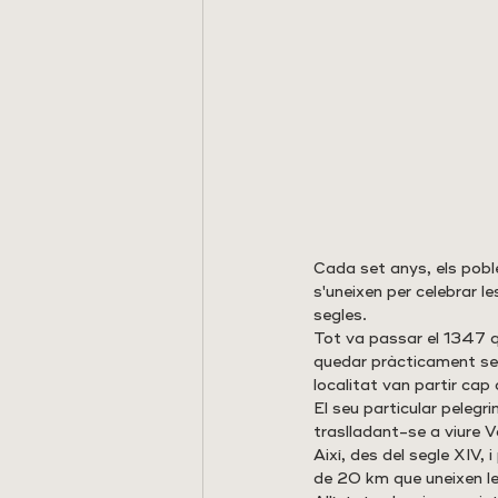
Cada set anys, els poble
s'uneixen per celebrar l
segles.
Tot va passar el 1347 
quedar pràcticament sen
localitat van partir cap 
El seu particular pelegr
traslladant-se a viure V
Així, des del segle XIV, 
de 20 km que uneixen le