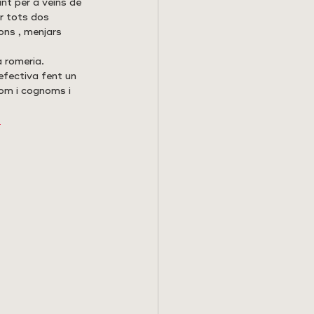
nt per a veïns de 
r tots dos 
ons , menjars 
 romeria. 
efectiva fent un 
m i cognoms i 
…