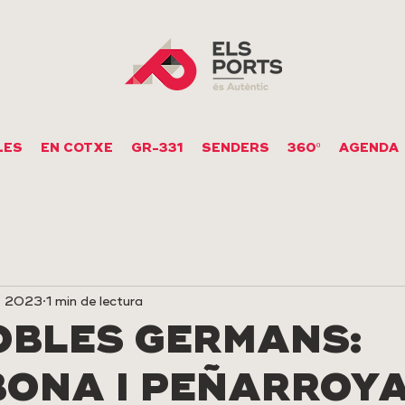
LES
EN COTXE
GR-331
SENDERS
360º
AGENDA
, 2023
1 min de lectura
OBLES GERMANS:
BONA I PEÑARROYA