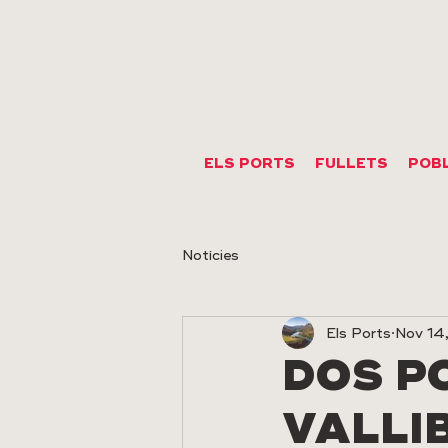
ELS PORTS
FULLETS
POB
Notícies
Els Ports
Nov 14
DOS P
VALLI