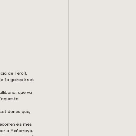
ia de Terol), 
de fa gairebé set 
llibona, que va 
d'aquesta 
 set dones que, 
recorren els més 
bar a Peñarroya. 