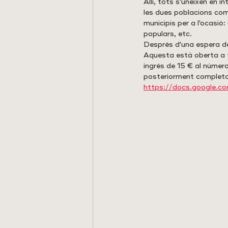
Allí, tots s'uneixen en
les dues poblacions com
municipis per a l'ocasió
populars, etc.
Després d'una espera de
Aquesta està oberta a to
ingrés de 15 € al núm
posteriorment completa
https://docs.google