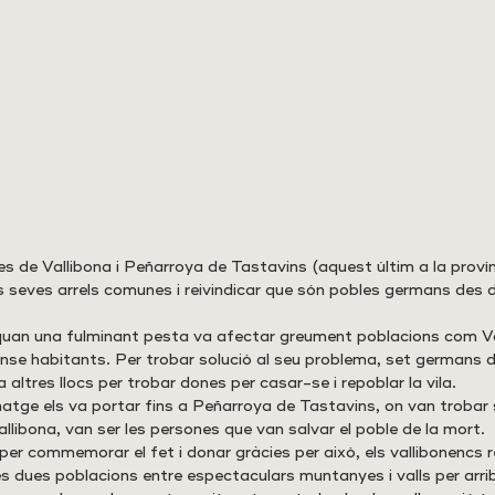
s de Vallibona i Peñarroya de Tastavins (aquest últim a la provínc
es seves arrels comunes i reivindicar que són pobles germans des 
quan una fulminant pesta va afectar greument poblacions com Va
se habitants. Per trobar solució al seu problema, set germans 
a altres llocs per trobar dones per casar-se i repoblar la vila.
inatge els va portar fins a Peñarroya de Tastavins, on van trobar
allibona, van ser les persones que van salvar el poble de la mort.
i per commemorar el fet i donar gràcies per això, els vallibonencs 
s dues poblacions entre espectaculars muntanyes i valls per arri