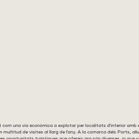
t com una via econòmica a explotar per localitats d'interior amb
 multitud de visites al llarg de l'any. A la comarca dels Ports, all
les oportunitats turístiques que ofereix ara són diverses, ja que v