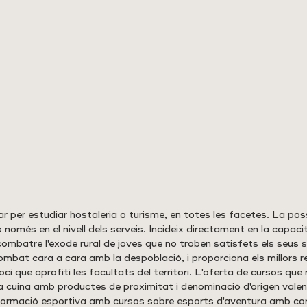
r per estudiar hostaleria o turisme, en totes les facetes. La possi
ix només en el nivell dels serveis. Incideix directament en la capacita
combatre l'èxode rural de joves que no troben satisfets els seus 
ombat cara a cara amb la despoblació, i proporciona els millors r
i que aprofiti les facultats del territori. L'oferta de cursos que r
a cuina amb productes de proximitat i denominació d'origen vale
 formació esportiva amb cursos sobre esports d'aventura amb cor