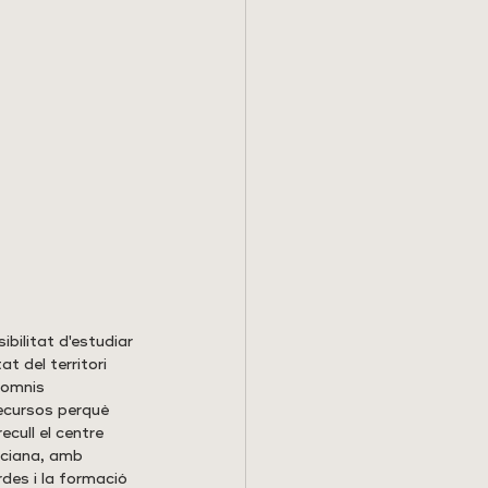
bilitat d'estudiar 
t del territori 
somnis 
ecursos perquè 
ecull el centre 
nciana, amb 
des i la formació 