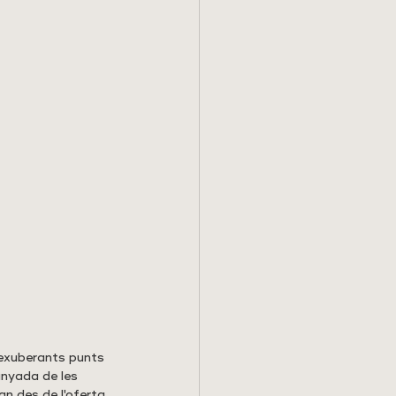
 exuberants punts 
unyada de les 
an des de l'oferta 