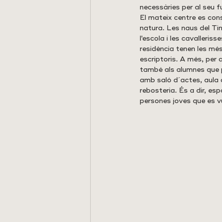
necessàries per al seu fu
El mateix centre es cons
natura. Les naus del Tint
l'escola i les cavalleris
residència tenen les més
escriptoris. A més, per 
també als alumnes que p
amb saló d´actes, aula d
rebosteria. És a dir, esp
persones joves que es vu