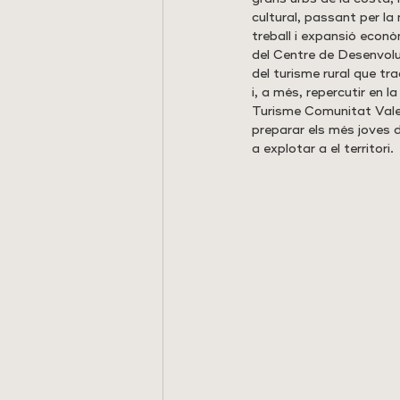
cultural, passant per la
treball i expansió econò
del Centre de Desenvolu
del turisme rural que tr
i, a més, repercutir en l
Turisme Comunitat Valen
preparar els més joves d
a explotar a el territori.