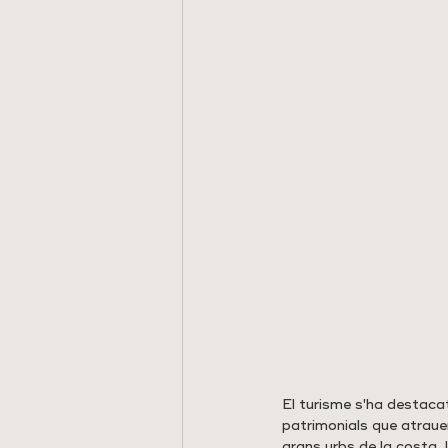
El turisme s'ha destaca
patrimonials que atrauen
grans urbs de la costa, 