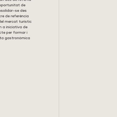
 oportunitat de 
nsolidar-se des 
re de referència 
el mercat turístic 
 a iniciativa de 
te per formar i 
erta gastronòmica 