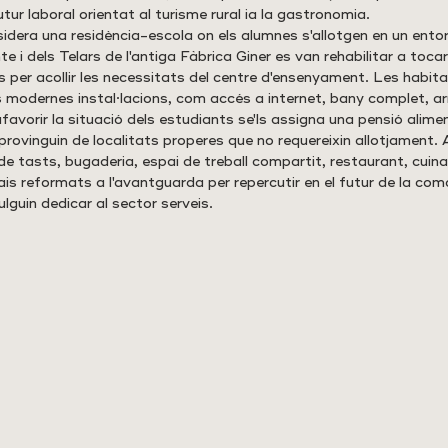
tur laboral orientat al turisme rural ia la gastronomia. 
idera una residència-escola on els alumnes s'allotgen en un ento
e i dels Telars de l'antiga Fàbrica Giner es van rehabilitar a tocar
ses per acollir les necessitats del centre d'ensenyament. Les habita
 modernes instal·lacions, com accés a internet, bany complet, arm
afavorir la situació dels estudiants se'ls assigna una pensió alime
rovinguin de localitats properes que no requereixin allotjament.
e tasts, bugaderia, espai de treball compartit, restaurant, cuina 
ais reformats a l'avantguarda per repercutir en el futur de la comar
lguin dedicar al sector serveis.