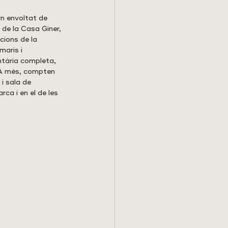
rn envoltat de 
 de la Casa Giner, 
cions de la 
aris i 
ntària completa, 
 A més, compten 
i sala de 
ca i en el de les 