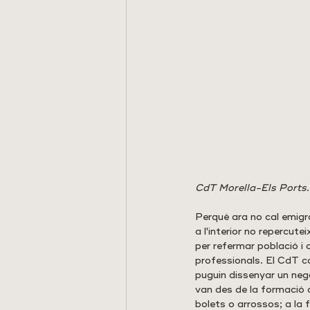
CdT Morella-Els Ports.
Perquè ara no cal emigra
a l'interior no repercute
per refermar població i 
professionals. El CdT c
puguin dissenyar un negoc
van des de la formació 
bolets o arrossos; a la