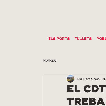
ELS PORTS
FULLETS
POB
Notícies
Els Ports
Nov 14
EL CD
TREBA