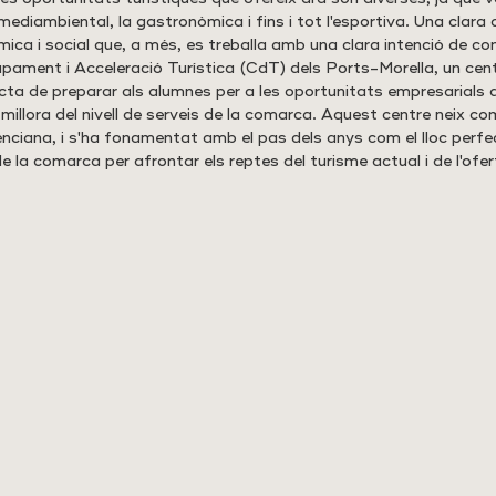
 mediambiental, la gastronòmica i fins i tot l'esportiva. Una clara
mica i social que, a més, es treballa amb una clara intenció de co
pament i Acceleració Turística (CdT) dels Ports-Morella, un cent
acta de preparar als alumnes per a les oportunitats empresarials d
a millora del nivell de serveis de la comarca. Aquest centre neix com
ciana, i s'ha fonamentat amb el pas dels anys com el lloc perfec
e la comarca per afrontar els reptes del turisme actual i de l'of