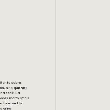
sitants sobre 
ós, sinó que neix 
 a tenir. La 
mès molts oficis 
de Turisme Els 
s eines 