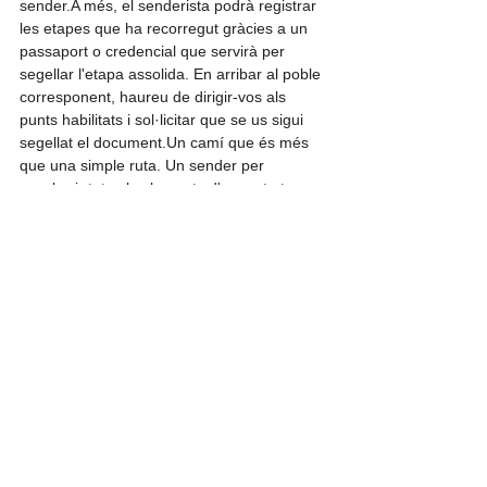
sender.A més, el senderista podrà registrar 
les etapes que ha recorregut gràcies a un 
passaport o credencial que servirà per 
segellar l'etapa assolida. En arribar al poble 
corresponent, haureu de dirigir-vos als 
punts habilitats i sol·licitar que se us sigui 
segellat el document.Un camí que és més 
que una simple ruta. Un sender per 
assaborir tots els elements d'aquesta terra, 
els paisatges, els animals i la història i la 
cultura. Un repte per a tots aquells que 
vulguin conquerir aquesta terra de llegenda.