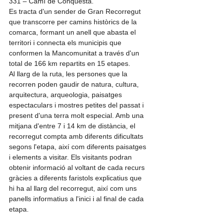
331 – Camí de Conquesta.
Es tracta d'un sender de Gran Recorregut 
que transcorre per camins històrics de la 
comarca, formant un anell que abasta el 
territori i connecta els municipis que 
conformen la Mancomunitat a través d'un 
total de 166 km repartits en 15 etapes.
Al llarg de la ruta, les persones que la 
recorren poden gaudir de natura, cultura, 
arquitectura, arqueologia, paisatges 
espectaculars i mostres petites del passat i 
present d'una terra molt especial. Amb una 
mitjana d'entre 7 i 14 km de distància, el 
recorregut compta amb diferents dificultats 
segons l'etapa, així com diferents paisatges 
i elements a visitar. Els visitants podran 
obtenir informació al voltant de cada recurs 
gràcies a diferents faristols explicatius que 
hi ha al llarg del recorregut, així com uns 
panells informatius a l'inici i al final de cada 
etapa.