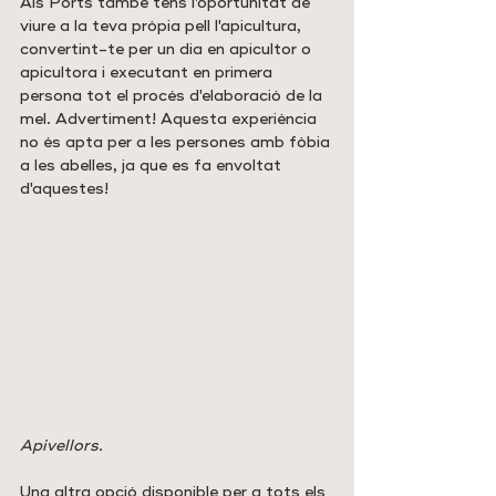
Als Ports també tens l'oportunitat de 
viure a la teva pròpia pell l'apicultura, 
convertint-te per un dia en apicultor o 
apicultora i executant en primera 
persona tot el procés d'elaboració de la 
mel. Advertiment! Aquesta experiència 
no és apta per a les persones amb fòbia 
a les abelles, ja que es fa envoltat 
d'aquestes!
Apivellors.
Una altra opció disponible per a tots els 