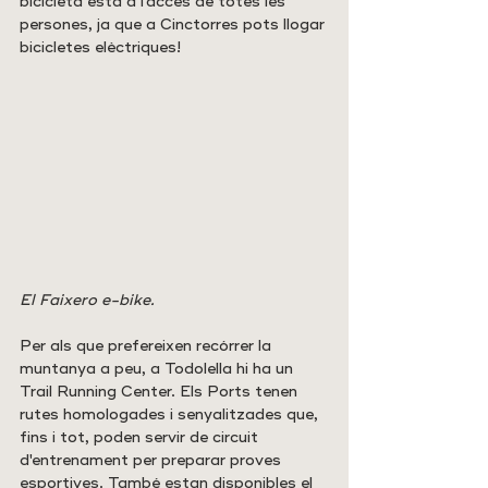
bicicleta està a l'accés de totes les 
persones, ja que a Cinctorres pots llogar 
bicicletes elèctriques!
El Faixero e-bike.
Per als que prefereixen recórrer la 
muntanya a peu, a Todolella hi ha un 
Trail Running Center. Els Ports tenen 
rutes homologades i senyalitzades que, 
fins i tot, poden servir de circuit 
d'entrenament per preparar proves 
esportives. També estan disponibles el 