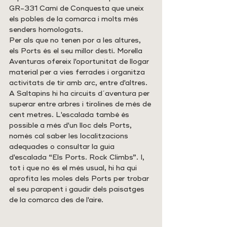
GR-331 Camí de Conquesta que uneix 
els pobles de la comarca i molts més 
senders homologats.
Per als que no tenen por a les altures, 
els Ports és el seu millor destí. Morella 
Aventuras ofereix l'oportunitat de llogar 
material per a vies ferrades i organitza 
activitats de tir amb arc, entre d'altres. 
A Saltapins hi ha circuits d´aventura per 
superar entre arbres i tirolines de més de 
cent metres. L'escalada també és 
possible a més d'un lloc dels Ports, 
només cal saber les localitzacions 
adequades o consultar la guia 
d'escalada “Els Ports. Rock Climbs”. I, 
tot i que no és el més usual, hi ha qui 
aprofita les moles dels Ports per trobar 
el seu parapent i gaudir dels paisatges 
de la comarca des de l'aire.