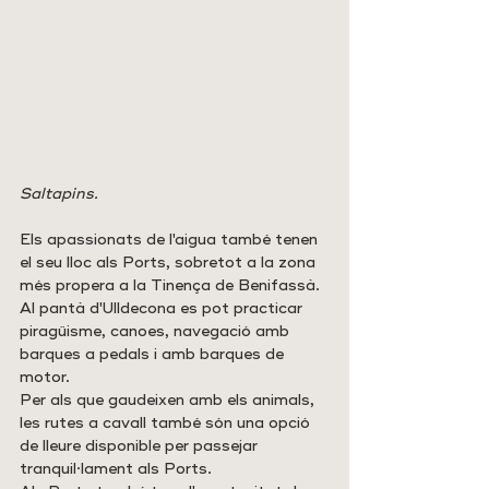
Saltapins.
Els apassionats de l'aigua també tenen 
el seu lloc als Ports, sobretot a la zona 
més propera a la Tinença de Benifassà. 
Al pantà d'Ulldecona es pot practicar 
piragüisme, canoes, navegació amb 
barques a pedals i amb barques de 
motor.
Per als que gaudeixen amb els animals, 
les rutes a cavall també són una opció 
de lleure disponible per passejar 
tranquil·lament als Ports.