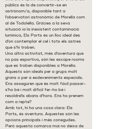
públics és la de convertir-se en 
astrònom/a, disponible tant a 
l'observatori astronòmic de Morella com 
al de Todolella. Gràcies a la seva 
situació ia la inexistent contaminació 
lumínica, Els Ports és un lloc ideal des 
d'on contemplar el cel i tots els astres 
que s'hi troben.
Una altra activitat, més d'aventura que 
no pas esportiva, són les escape rooms 
que es troben disponibles a Morella. 
Aquests són ideals per a grups molt 
grans o per a esdeveniments especials. 
Ens asseguren que és molt fàcil passar-
s'ho bé i molt difícil fer-ho bé i 
resoldre'ls abans d'hora. Ens ho prenem 
com a repte?
Amb tot, hi ha una cosa clara: Els 
Ports, és aventura. Aquestes són les 
opcions principals i més conegudes. 
Però aquesta comarca mai no deixa de 