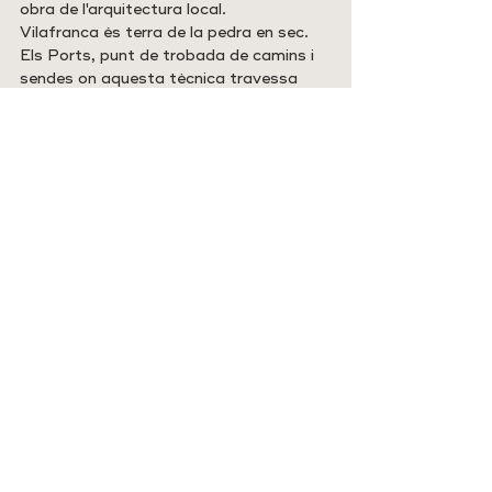
obra de l'arquitectura local. 
Vilafranca és terra de la pedra en sec. 
Els Ports, punt de trobada de camins i 
sendes on aquesta tècnica travessa 
fronteres locals. Cap visita als Ports 
està completa sense conèixer les 
construccions de pagesos i pastors que 
conformen un paisatge diferent i ple de 
vida i tradició. 
Pedra en sec.