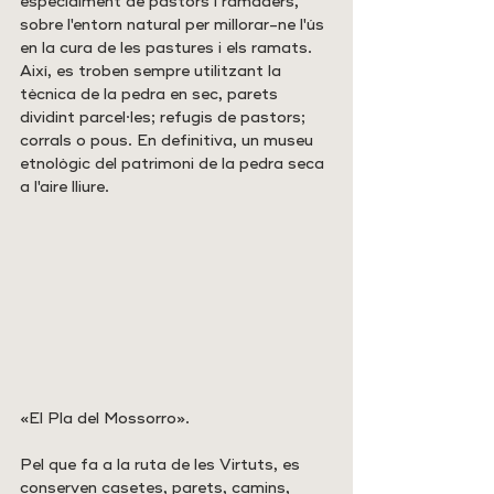
especialment de pastors i ramaders, 
sobre l'entorn natural per millorar-ne l'ús 
en la cura de les pastures i els ramats. 
Així, es troben sempre utilitzant la 
tècnica de la pedra en sec, parets 
dividint parcel·les; refugis de pastors; 
corrals o pous. En definitiva, un museu 
etnològic del patrimoni de la pedra seca 
a l'aire lliure.
«El Pla del Mossorro».
Pel que fa a la ruta de les Virtuts, es 
conserven casetes, parets, camins, 