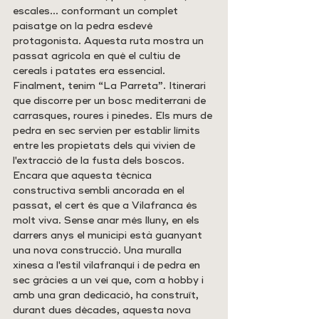
escales… conformant un complet 
paisatge on la pedra esdevé 
protagonista. Aquesta ruta mostra un 
passat agrícola en què el cultiu de 
cereals i patates era essencial. 
Finalment, tenim “La Parreta”. Itinerari 
que discorre per un bosc mediterrani de 
carrasques, roures i pinedes. Els murs de 
pedra en sec servien per establir límits 
entre les propietats dels qui vivien de 
l'extracció de la fusta dels boscos. 
Encara que aquesta tècnica 
constructiva sembli ancorada en el 
passat, el cert és que a Vilafranca és 
molt viva. Sense anar més lluny, en els 
darrers anys el municipi està guanyant 
una nova construcció. Una muralla 
xinesa a l'estil vilafranquí i de pedra en 
sec gràcies a un veí que, com a hobby i 
amb una gran dedicació, ha construït, 
durant dues dècades, aquesta nova 