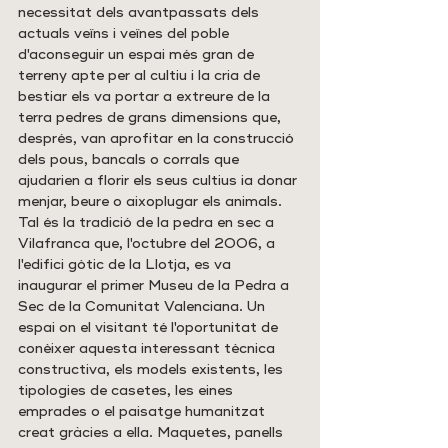
necessitat dels avantpassats dels 
actuals veïns i veïnes del poble 
d'aconseguir un espai més gran de 
terreny apte per al cultiu i la cria de 
bestiar els va portar a extreure de la 
terra pedres de grans dimensions que, 
després, van aprofitar en la construcció 
dels pous, bancals o corrals que 
ajudarien a florir els seus cultius ia donar 
menjar, beure o aixoplugar els animals. 
Tal és la tradició de la pedra en sec a 
Vilafranca que, l'octubre del 2006, a 
l'edifici gòtic de la Llotja, es va 
inaugurar el primer Museu de la Pedra a 
Sec de la Comunitat Valenciana. Un 
espai on el visitant té l'oportunitat de 
conèixer aquesta interessant tècnica 
constructiva, els models existents, les 
tipologies de casetes, les eines 
emprades o el paisatge humanitzat 
creat gràcies a ella. Maquetes, panells 