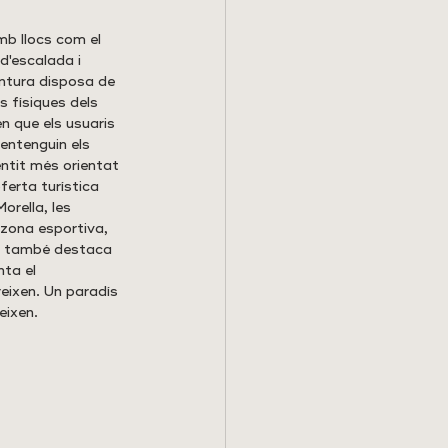
b llocs com el 
d'escalada i 
entura disposa de 
s físiques dels 
n que els usuaris 
 entenguin els 
ntit més orientat 
ferta turística 
orella, les 
 zona esportiva, 
te també destaca 
ta el 
reixen. Un paradís 
eixen.