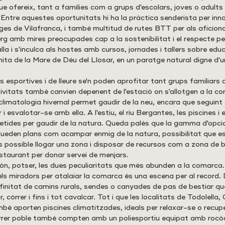
e ofereix, tant a famílies com a grups d'escolars, joves o adults
 Entre aquestes oportunitats hi ha la pràctica senderista per inn
ges de Vilafranca, i també multitud de rutes BTT per als aficiona
rg amb mires preocupades cap a la sostenibilitat i el respecte pe
a i s'inculca als hostes amb cursos, jornades i tallers sobre edu
ita de la Mare de Déu del Llosar, en un paratge natural digne d'un
 esportives i de lleure se'n poden aprofitar tant grups familiars
tivitats també canvien depenent de l'estació on s'allotgen a la com
climatologia hivernal permet gaudir de la neu, encara que seguin
i esvalotar-se amb ella. A l'estiu, el riu Bergantes, les piscines 
etides per gaudir de la natura. Queda palès que la gamma d'opcion
queden plans com acampar enmig de la natura, possibilitat que es 
s possible llogar una zona i disposar de recursos com a zona de 
restaurant per donar servei de menjars. 
ón, potser, les dues peculiaritats que més abunden a la comarca.
els miradors per atalaiar la comarca és una escena per al record. 
finitat de camins rurals, sendes o canyades de pas de bestiar q
 córrer i fins i tot cavalcar. Tot i que les localitats de Todolella, 
mbé aporten piscines climatitzades, ideals per relaxar-se o recup
rrer poble també compten amb un poliesportiu equipat amb rocò