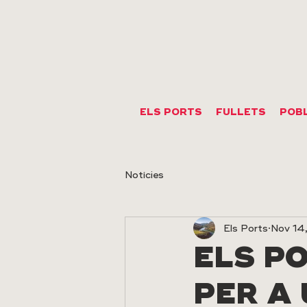
ELS PORTS
FULLETS
POB
Notícies
Els Ports
Nov 14
ELS PO
PER A 