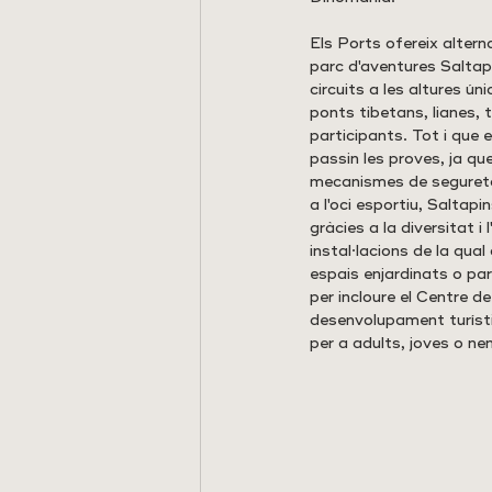
Els Ports ofereix alter
parc d'aventures Saltapi
circuits a les altures ú
ponts tibetans, lianes, t
participants. Tot i que 
passin les proves, ja qu
mecanismes de seguretat
a l'oci esportiu, Saltap
gràcies a la diversitat i 
instal·lacions de la qua
espais enjardinats o pa
per incloure el Centre d
desenvolupament turístic
per a adults, joves o ne