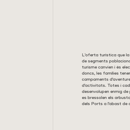
L'oferta turística que l
de segments poblacionals
turisme canvien i és ele
doncs, les famílies tene
campaments d'aventures,
d'activitats. Totes i ca
desenvolupen enmig de pa
es bressolen els arbustos
dels Ports a l'abast de 