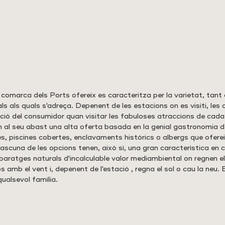
a comarca dels Ports ofereix es caracteritza per la varietat, tant
 als quals s'adreça. Depenent de les estacions on es visiti, les o
cció del consumidor quan visitar les fabuloses atraccions de cada 
n al seu abast una alta oferta basada en la genial gastronomia de 
 piscines cobertes, enclavaments històrics o albergs que oferei
dascuna de les opcions tenen, això sí, una gran característica en 
ratges naturals d'incalculable valor mediambiental on regnen el 
 amb el vent i, depenent de l'estació , regna el sol o cau la neu. 
qualsevol família.