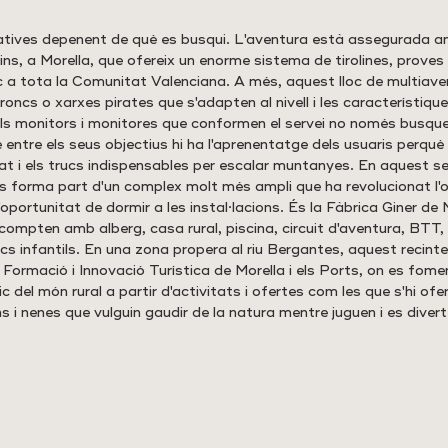
natives depenent de què es busqui. L'aventura està assegurada am
ns, a Morella, que ofereix un enorme sistema de tirolines, proves 
nic a tota la Comunitat Valenciana. A més, aquest lloc de multiav
roncs o xarxes pirates que s'adapten al nivell i les característique
els monitors i monitores que conformen el servei no només busque
e entre els seus objectius hi ha l'aprenentatge dels usuaris perquè
 i els trucs indispensables per escalar muntanyes. En aquest se
ins forma part d'un complex molt més ampli que ha revolucionat l'o
l'oportunitat de dormir a les instal·lacions. És la Fàbrica Giner de M
l compten amb alberg, casa rural, piscina, circuit d'aventura, BTT,
rcs infantils. En una zona propera al riu Bergantes, aquest recin
e Formació i Innovació Turística de Morella i els Ports, on es fomen
 del món rural a partir d'activitats i ofertes com les que s'hi ofe
ns i nenes que vulguin gaudir de la natura mentre juguen i es divert