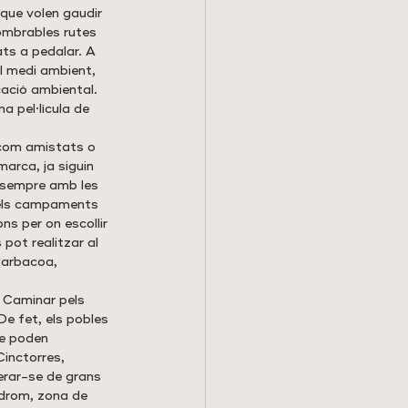
 que volen gaudir 
ombrables rutes 
ts a pedalar. A 
l medi ambient, 
cació ambiental. 
a pel·lícula de 
 com amistats o 
arca, ja siguin 
t sempre amb les 
i els campaments 
s per on escollir 
pot realitzar al 
barbacoa, 
 Caminar pels 
De fet, els pobles 
ue poden 
Cinctorres, 
erar-se de grans 
drom, zona de 