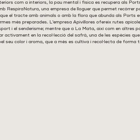
eriors com a interiors, la pau mental i física es recupera als Ports
mb RespiraNatura, una empresa de lloguer que permet recórrer p
i que el tracte amb animals o amb la flora que abunda als Ports e
ormes més preparades. L'empresa Apivillores ofereix rutes apícol
esport i el senderisme; mentre que a La Mata, així com en altres 
ar activament en la recol·lecció del safrà, una de les espècies qu
pel seu color i aroma, que a més es cultiva i recol·lecta de forma