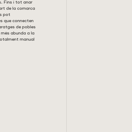
. Fins i tot anar 
art de la comarca 
s pot 
es que connecten 
paratges de pobles 
e més abunda a la 
 totalment manual 