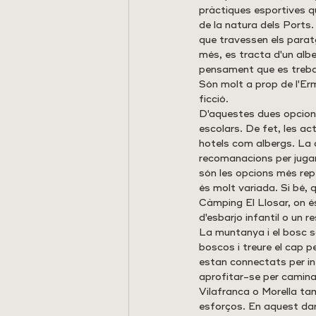
pràctiques esportives qu
de la natura dels Ports.
que travessen els parat
més, es tracta d'un albe
pensament que es treball
Són molt a prop de l'Erm
ficció.
D'aquestes dues opcions
escolars. De fet, les ac
hotels com albergs. La 
recomanacions per jugar 
són les opcions més rep
és molt variada. Si bé, 
Càmping El Llosar, on é
d'esbarjo infantil o un 
La muntanya i el bosc s
boscos i treure el cap p
estan connectats per in
aprofitar-se per caminar,
Vilafranca o Morella ta
esforços. En aquest da