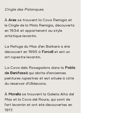
Cingle des Palanques
.
À 
Ares
 se trouvent la Cova Remígia et 
le Cingle de la Mola Remígia, découverts 
en 1934 et appartenant au style 
artistique levantin.
Le Refuge du Mas d'en Barberà a été 
découvert en 1995 à 
Forcall
 et est un 
art rupestre levantin.
La Cova dels Rosegadors dans la 
Pobla 
de Benifassà
 qui abrite d'anciennes 
peintures rupestres et est située à côté 
du réservoir d'Ulldecona.
À 
Morella
 se trouvent la Galería Alta del 
Mas et la Cova del Roure, qui sont de 
l'art levantin et ont été découvertes en 
1917.