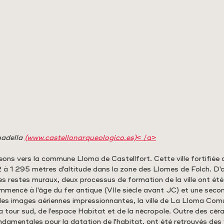
adella 
(www.castellonarqueologico.es)
< /a>
eons vers la commune Lloma de Castellfort. Cette ville fortifiée
à 1 295 mètres d'altitude dans la zone des Llomes de Folch. D'a
s restes muraux, deux processus de formation de la ville ont été i
mencé à l'âge du fer antique (VIIe siècle avant JC) et une second
 des images aériennes impressionnantes, la ville de La Lloma Com
 tour sud, de l'espace Habitat et de la nécropole. Outre des cér
ndamentales pour la datation de l'habitat, ont été retrouvés des 