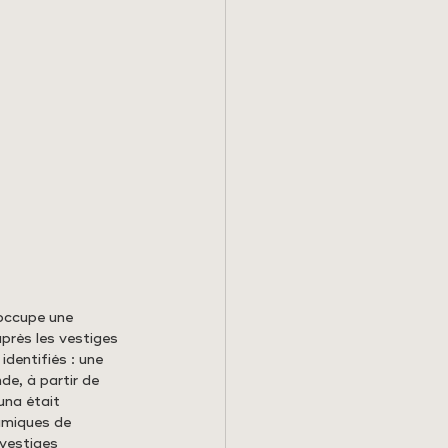
 occupe une 
près les vestiges 
dentifiés : une 
e, à partir de 
una était 
amiques de 
vestiges 