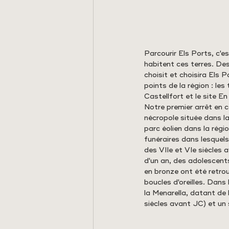
Parcourir Els Ports, c'e
habitent ces terres. Des
choisit et choisira Els P
points de la région : l
Castellfort et le site En
Notre premier arrêt en c
nécropole située dans l
parc éolien dans la régi
funéraires dans lesquels
des VIIe et VIe siècles 
d'un an, des adolescent
en bronze ont été retrou
boucles d'oreilles. Dan
la Menarella, datant de 
siècles avant JC) et un s