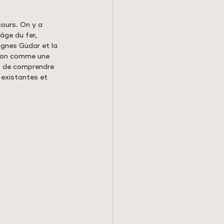
cours. On y a 
âge du fer, 
agnes Gúdar et la 
 non comme une 
t de comprendre 
 existantes et 