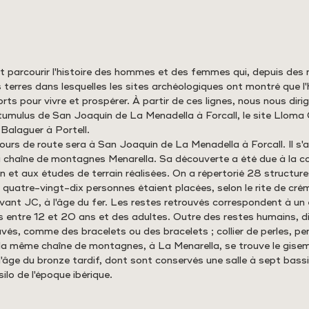
st parcourir l'histoire des hommes et des femmes qui, depuis des m
 terres dans lesquelles les sites archéologiques ont montré que l'
orts pour vivre et prospérer. À partir de ces lignes, nous nous diri
es tumulus de San Joaquín de La Menadella à Forcall, le site Llom
 Balaguer à Portell. 
ours de route sera à San Joaquín de La Menadella à Forcall. Il s'a
a chaîne de montagnes Menarella. Sa découverte a été due à la c
on et aux études de terrain réalisées. On a répertorié 28 structu
 quatre-vingt-dix personnes étaient placées, selon le rite de cré
avant JC, à l'âge du fer. Les restes retrouvés correspondent à un
s entre 12 et 20 ans et des adultes. Outre des restes humains, di
vés, comme des bracelets ou des bracelets ; collier de perles, pe
s la même chaîne de montagnes, à La Menarella, se trouve le gise
l'âge du bronze tardif, dont sont conservés une salle à sept bassin
ilo de l'époque ibérique. 