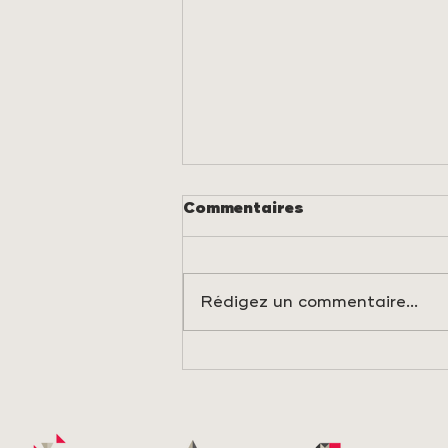
Commentaires
Rédigez un commentaire...
ELS PORTS GARDE
VIVANT L'HÉRITAGE
DES ÉTAPES
TRASHUMANTES