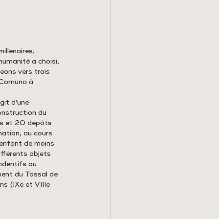
illénaires, 
humanité a choisi, 
geons vers trois 
a Comuna à 
git d'une 
onstruction du 
res et 20 dépôts 
mation, au cours 
 enfant de moins 
fférents objets 
ndentifs ou 
ment du Tossal de 
s (IXe et VIIIe 