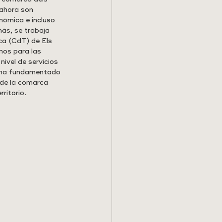
 ahora son 
nómica e incluso 
ás, se trabaja 
ca (CdT) de Els 
nos para las 
ivel de servicios 
e ha fundamentado 
 de la comarca 
ritorio.