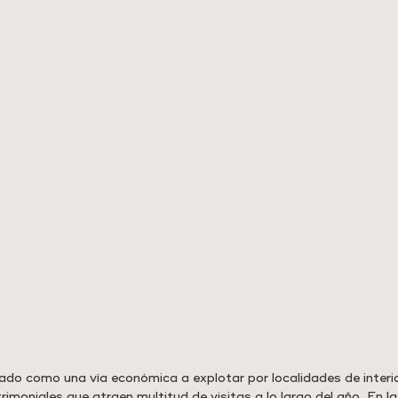
ado como una vía económica a explotar por localidades de interio
imoniales que atraen multitud de visitas a lo largo del año. En l