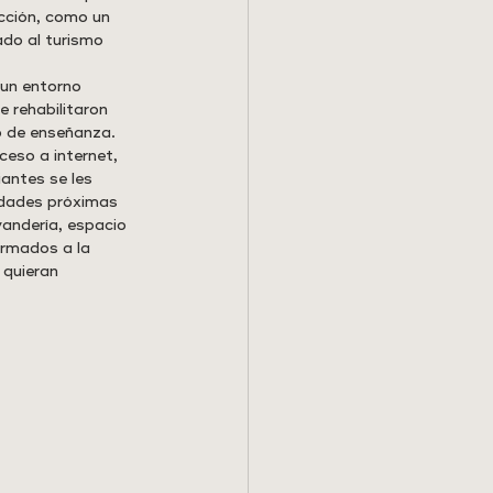
cción, como un 
ado al turismo 
un entorno 
 rehabilitaron 
o de enseñanza. 
eso a internet, 
antes se les 
idades próximas 
andería, espacio 
ormados a la 
 quieran 