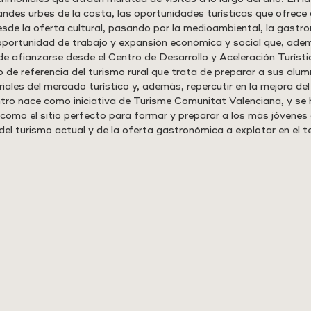
randes urbes de la costa, las oportunidades turísticas que ofrece
esde la oferta cultural, pasando por la medioambiental, la gastro
 oportunidad de trabajo y expansión económica y social que, adem
de afianzarse desde el Centro de Desarrollo y Aceleración Turísti
 de referencia del turismo rural que trata de preparar a sus alum
les del mercado turístico y, además, repercutir en la mejora del n
ntro nace como iniciativa de Turisme Comunitat Valenciana, y s
 como el sitio perfecto para formar y preparar a los más jóvenes
del turismo actual y de la oferta gastronómica a explotar en el ter