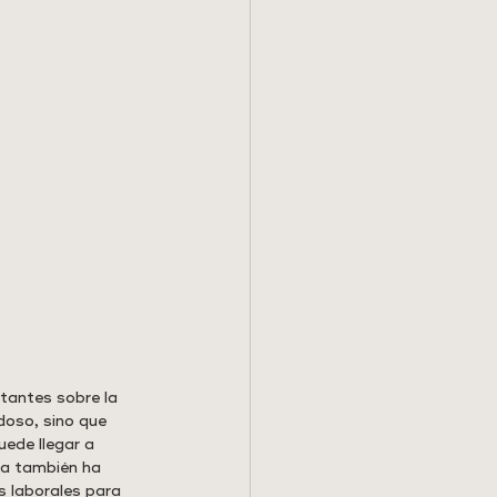
itantes sobre la 
doso, sino que 
uede llegar a 
ca también ha 
s laborales para 