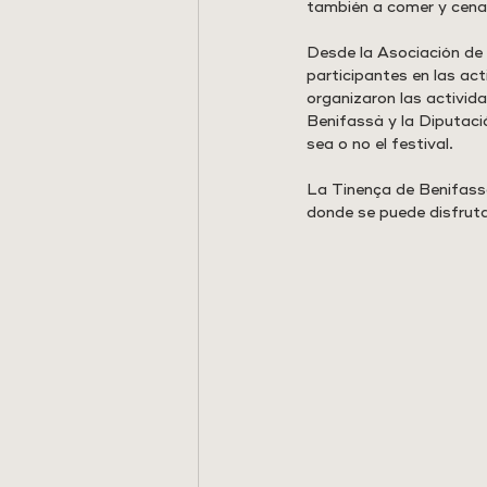
también a comer y cenar
Desde la Asociación de 
participantes en las act
organizaron las activid
Benifassà y la Diputació
sea o no el festival.
La Tinença de Benifassà
donde se puede disfruta