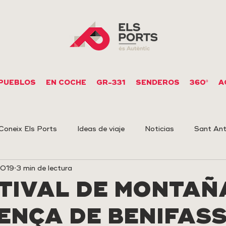
PUEBLOS
EN COCHE
GR-331
SENDEROS
360º
A
Coneix Els Ports
Ideas de viaje
Noticias
Sant Ant
2019
3 min de lectura
upestre
Arqueología
STIVAL DE MONTAÑ
NENÇA DE BENIFAS