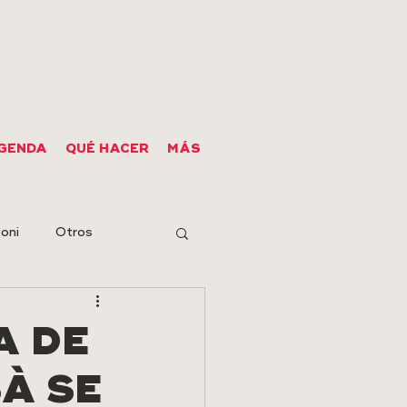
GENDA
QUÉ HACER
MÁS
oni
Otros
A DE
SÀ SE