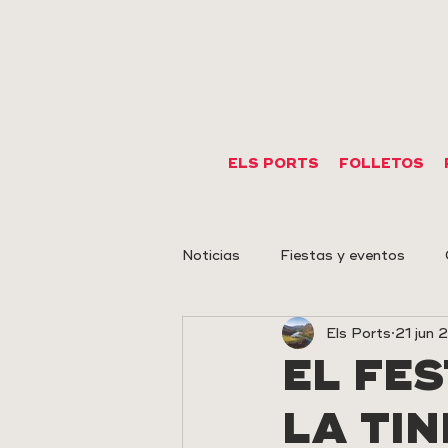
ELS PORTS
FOLLETOS
Noticias
Fiestas y eventos
Els Ports
21 jun 
Eventos deportivos
Arte r
EL FE
LA TI