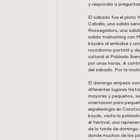
y respondió a preguntas 
El sábado fue el plato 
Caballo, una salida send
Rossegadors, una salida 
salida trailrunning con 
kayaks al embalse y una
rocódromo portátil y de 
cultural al Poblado Íber
por unas horas. A contin
del sábado. Por la noche 
El domingo empezó con u
diferentes lugares histó
mayores y pequeños, se h
orientación para pequeño
espeleología en Coratxà,
kayak, visita la poblado 
el festival, una represe
de la tarde de domingo s
donde muchos de los par