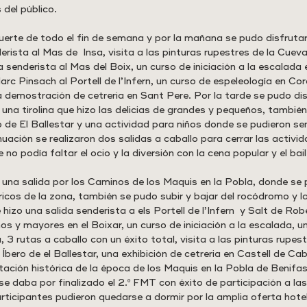
del público.
fuerte de todo el fin de semana y por la mañana se pudo disfrutar
erista al Mas de  Insa, visita a las pinturas rupestres de la Cueva
senderista al Mas del Boix, un curso de iniciación a la escalada e
Marc Pinsach al Portell de l’Infern, un curso de espeleología en Cor
 demostración de cetreria en Sant Pere. Por la tarde se pudo dis
una tirolina que hizo las delicias de grandes y pequeños, también
o de El Ballestar y una actividad para niños donde se pudieron se
uación se realizaron dos salidas a caballo para cerrar las activi
no podía faltar el ocio y la diversión con la cena popular y el bail
na salida por los Caminos de los Maquis en la Pobla, donde se 
ricos de la zona, también se pudo subir y bajar del rocódromo y la 
izo una salida senderista a els Portell de l’Infern  y Salt de Rob
s y mayores en el Boixar, un curso de iniciación a la escalada, u
 3 rutas a caballo con un éxito total, visita a las pinturas rupest
Íbero de el Ballestar, una exhibición de cetreria en Castell de Cab
ntación histórica de la época de los Maquis en la Pobla de Benifa
e daba por finalizado el 2.º FMT con éxito de participación a las
ticipantes pudieron quedarse a dormir por la amplia oferta hotel