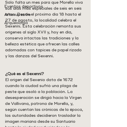
Sólo falta un mes para que Morella viva 
Eventos deportivos
sus días más especiales de seis en seis 
años. Desde el próximo día 18 hasta el 
Arte rupestre
27 de agosto, la localidad celebra el 
Arqueología
Sexenni. Esta celebración remonta sus 
orígenes al siglo XVII y, hoy en día, 
conserva intactas las tradiciones y la 
belleza estética que ofrecen las calles 
adornadas con tapices de papel rizado 
y las danzas del Sexenni.
¿Qué es el Sexenni?
El origen del Sexenio data de 1672 
cuando la ciudad sufrió una plaga de 
peste que asoló a la población. La 
desesperación se dirigió hacia la Virgen 
de Vallivana, patrona de Morella, y, 
según cuentan las crónicas de la época, 
las autoridades decidieron trasladar la 
imagen mariana desde su Santuario 