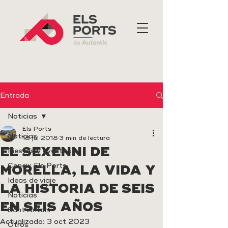
Entrada
Noticias
Els Ports
Noticias
18 jul 2018
3 min de lectura
EL SEXENNI DE
Fiestas y eventos
Coneix Els Ports
MORELLA, LA VIDA Y
Ideas de viaje
LA HISTORIA DE SEIS
Noticias
EN SEIS AÑOS
Sant Antoni
Actualizado:
3 oct 2023
Otros