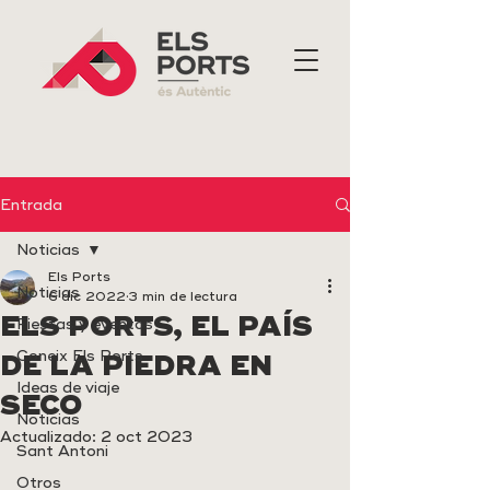
Entrada
Noticias
Els Ports
Noticias
6 dic 2022
3 min de lectura
ELS PORTS, EL PAÍS
Fiestas y eventos
Coneix Els Ports
DE LA PIEDRA EN
Ideas de viaje
SECO
Noticias
Actualizado:
2 oct 2023
Sant Antoni
Otros