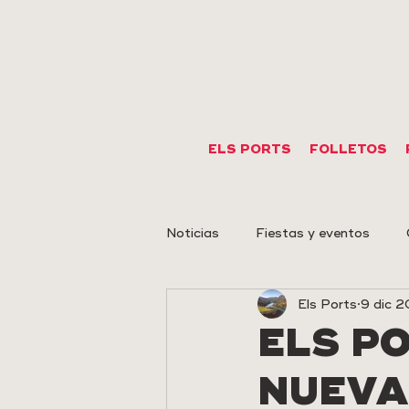
ELS PORTS
FOLLETOS
Noticias
Fiestas y eventos
Els Ports
9 dic 
Eventos deportivos
Arte r
ELS P
NUEVA