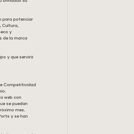
a brindado su 
 para potenciar 
 Cultura, 
Seco y 
s de la marca 
po y que servirá 
de Competitividad 
io. 
ma web con 
 que se puedan 
próximo mes. 
orts y se han 