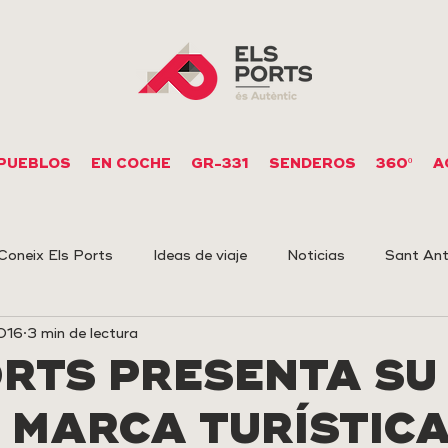
PUEBLOS
EN COCHE
GR-331
SENDEROS
360º
A
Coneix Els Ports
Ideas de viaje
Noticias
Sant Ant
2016
3 min de lectura
upestre
Arqueología
ORTS PRESENTA SU
 MARCA TURÍSTIC