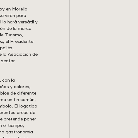
y en Morella. 
ervirán para 
lo hará versátil y 
ión de la marca 
de Turismo, 
, el Presidente 
ollés, 
 la Asociación de 
 sector 
 con la 
ños y colores, 
blos de diferente 
rma un fin común, 
bolo. El logotipo 
ferentes áreas de 
ue pretende poner 
 el tiempo, 
una gastronomía 