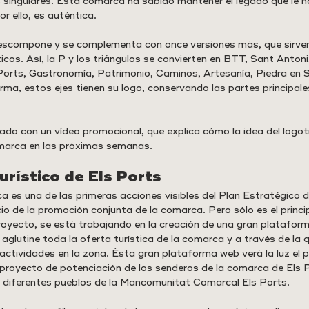
s singulares. Esta comarca ha sabido mantener el legado que le h
or ello, es auténtica.
descompone y se complementa con once versiones más, que sirven
ticos. Así, la P y los triángulos se convierten en BTT, Sant Antoni,
Ports, Gastronomía, Patrimonio, Caminos, Artesanía, Piedra en 
rma, estos ejes tienen su logo, conservando las partes principale
do con un vídeo promocional, que explica cómo la idea del logoti
marca en las próximas semanas.
turístico de Els Ports
ca es una de las primeras acciones visibles del Plan Estratégico 
icio de la promoción conjunta de la comarca. Pero sólo es el princip
oyecto, se está trabajando en la creación de una gran platafor
 aglutine toda la oferta turística de la comarca y a través de la
 actividades en la zona. Ésta gran plataforma web verá la luz el 
 proyecto de potenciación de los senderos de la comarca de Els P
s diferentes pueblos de la Mancomunitat Comarcal Els Ports.