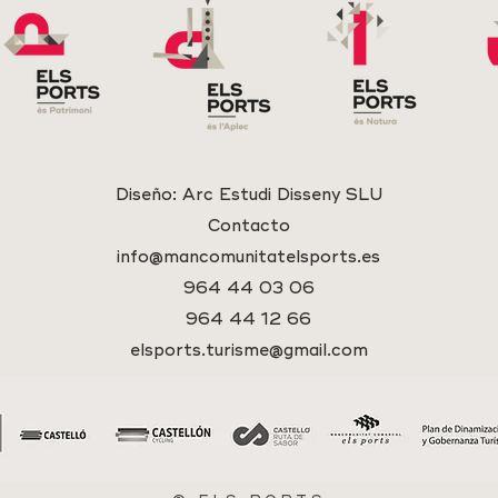
Diseño:
Arc Estudi Disseny SLU
Contacto
info@mancomunitatelsports.es
964 44 03 06
964 44 12 66
elsports.turisme@gmail.com