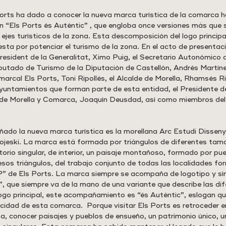
ts ha dado a conocer la nueva marca turística de la comarca ho
n “Els Ports és Autèntic” , que engloba once versiones más que s
 ejes turísticos de la zona. Esta descomposición del logo principal 
esta por potenciar el turismo de la zona. En el acto de presentac
resident de la Generalitat, Ximo Puig, el Secretario Autonómico 
putado de Turismo de la Diputación de Castellón, Andrés Martínez
rcal Els Ports, Toni Ripollés, el Alcalde de Morella, Rhamsés Rip
yuntamientos que forman parte de esta entidad, el Presidente de
 de Morella y Comarca, Joaquín Deusdad, así como miembros del
ado la nueva marca turística es la morellana Arc Estudi Disseny,
jeski. La marca está formada por triángulos de diferentes tama
torio singular, de interior, un paisaje montañoso, formado por pue
esos triángulos, del trabajo conjunto de todas las localidades fo
” de Els Ports. La marca siempre se acompaña de logotipo y sím
”, que siempre va de la mano de una variante que describe las di
 logo principal, este acompañamiento es “és Autèntic”, eslogan q
cidad de esta comarca.  Porque visitar Els Ports es retroceder en
eza, conocer paisajes y pueblos de ensueño, un patrimonio único, 