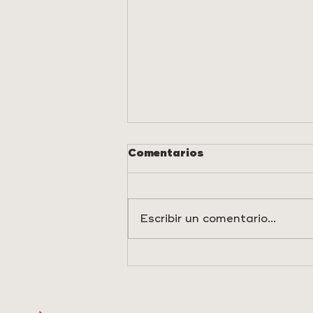
Comentarios
Escribir un comentario...
ELS PORTS MANTIENE
VIVO EL LEGADO DE
LOS PASOS
TRASHUMANTES