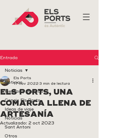
Entrada
Noticias
Els Ports
Noticias
17 nov 2022
3 min de lectura
ELS PORTS, UNA
Fiestas y eventos
Coneix Els Ports
COMARCA LLENA DE
Ideas de viaje
ARTESANÍA
Noticias
Actualizado:
2 oct 2023
Sant Antoni
Otros