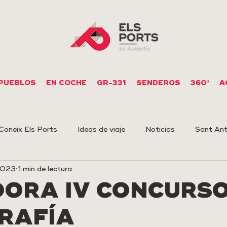
PUEBLOS
EN COCHE
GR-331
SENDEROS
360º
A
Coneix Els Ports
Ideas de viaje
Noticias
Sant Ant
2023
1 min de lectura
upestre
Arqueología
ORA IV CONCURSO
RAFÍA