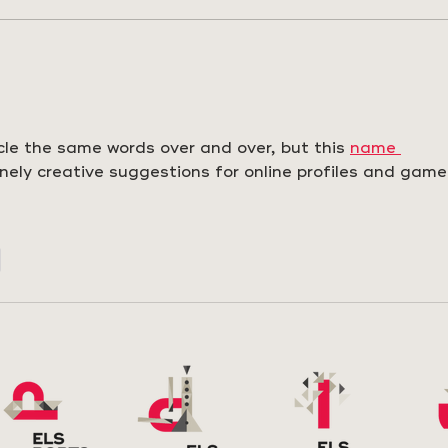
RUTA TEMÁTICA
VIS
VILAFRANCA
DES
le the same words over and over, but this 
name 
ely creative suggestions for online profiles and game
r