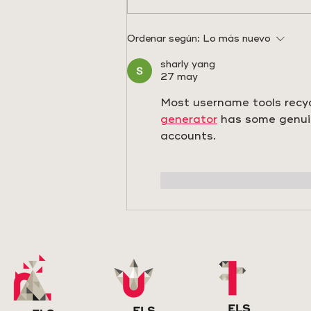
NUEVO COMITÉ BAJO
Ordenar según:
Lo más nuevo
EL SELLO DE SICTED
sharly yang
27 may
Most username tools recyc
generator
 has some genuin
accounts.
Me gusta
Reacciona