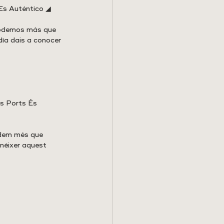
s Es Auténtico ◢
podemos más que 
ía dais a conocer 
Els Ports És 
odem més que 
néixer aquest 