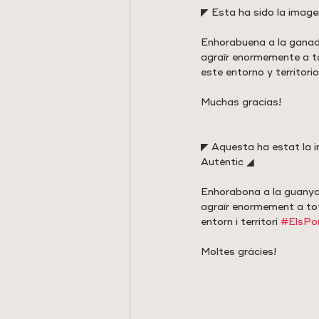
◤ Esta ha sido la imagen 
Enhorabuena a la ganad
agraïr enormemente a to
este entorno y territorio
Muchas gracias!
◤ Aquesta ha estat la ima
Autèntic ◢
Enhorabona a la guanya
agraïr enormement a tot
entorn i territori 
#ElsPo
Moltes gràcies!