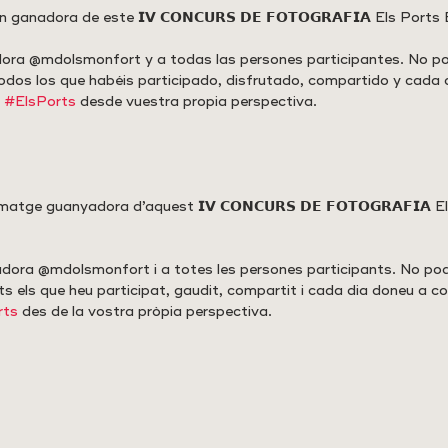
ganadora de este 𝗜𝗩 𝗖𝗢𝗡𝗖𝗨𝗥𝗦 𝗗𝗘 𝗙𝗢𝗧𝗢𝗚𝗥𝗔𝗙𝗜𝗔 Els Port
ora @mdolsmonfort y a todas las persones participantes. No 
dos los que habéis participado, disfrutado, compartido y cada d
 
#ElsPorts
 desde vuestra propia perspectiva.
tge guanyadora d’aquest 𝗜𝗩 𝗖𝗢𝗡𝗖𝗨𝗥𝗦 𝗗𝗘 𝗙𝗢𝗧𝗢𝗚𝗥𝗔𝗙𝗜𝗔 
dora @mdolsmonfort i a totes les persones participants. No p
s els que heu participat, gaudit, compartit i cada dia doneu a co
rts
 des de la vostra pròpia perspectiva.