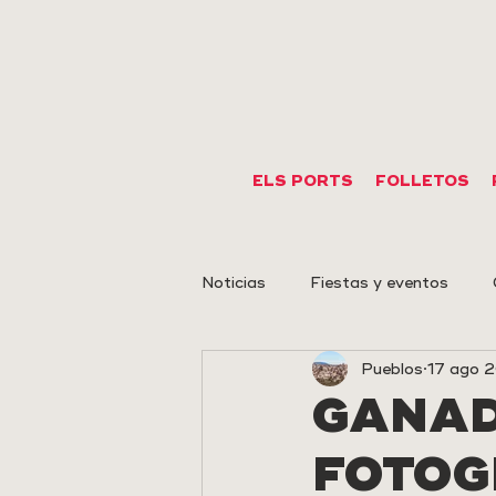
ELS PORTS
FOLLETOS
Noticias
Fiestas y eventos
Pueblos
17 ago 
Eventos deportivos
Arte r
GANAD
FOTOG