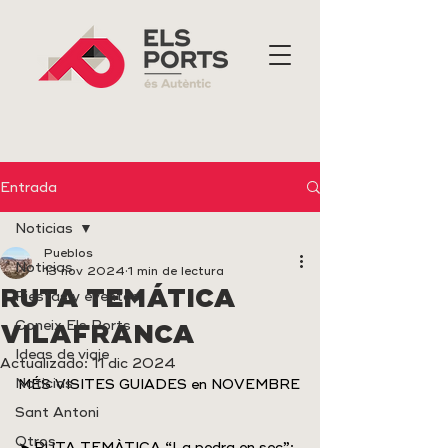
Entrada
Noticias
Pueblos
Noticias
13 nov 2024
1 min de lectura
RUTA TEMÁTICA
Fiestas y eventos
Coneix Els Ports
VILAFRANCA
Ideas de viaje
Actualizado:
11 dic 2024
Noticias
MÉS VISITES GUIADES en NOVEMBRE
Sant Antoni
Otros
➤ RUTA TEMÀTICA “La pedra en sec”: 