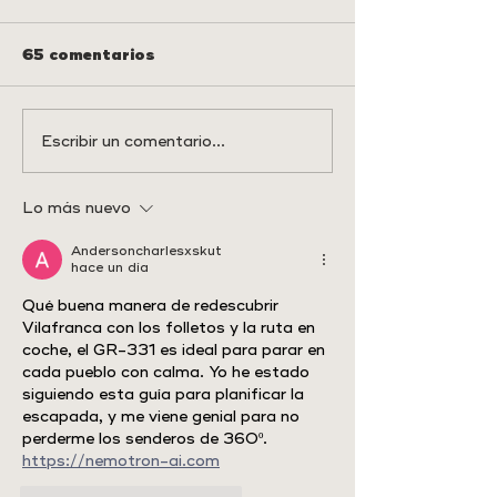
65 comentarios
VISITAS GUIADAS
RUTA TEMÁT
Escribir un comentario...
DESCUBRE ELS
MORELLA
PORTS
Lo más nuevo
Andersoncharlesxskut
hace un día
Qué buena manera de redescubrir 
Vilafranca con los folletos y la ruta en 
coche, el GR-331 es ideal para parar en 
cada pueblo con calma. Yo he estado 
siguiendo esta guía para planificar la 
escapada, y me viene genial para no 
perderme los senderos de 360º. 
https://nemotron-ai.com