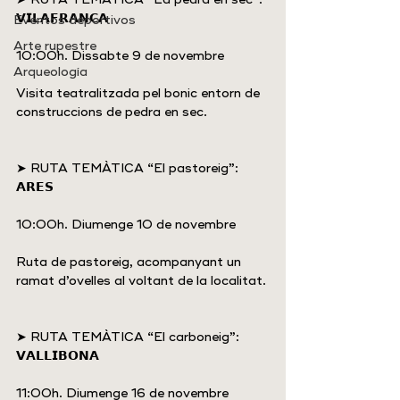
𝗩𝗜𝗟𝗔𝗙𝗥𝗔𝗡𝗖𝗔
Eventos deportivos
Arte rupestre
10:00h. Dissabte 9 de novembre
Arqueología
Visita teatralitzada pel bonic entorn de 
construccions de pedra en sec.
➤ RUTA TEMÀTICA “El pastoreig”: 
𝗔𝗥𝗘𝗦
10:00h. Diumenge 10 de novembre
Ruta de pastoreig, acompanyant un 
ramat d’ovelles al voltant de la localitat.
➤ RUTA TEMÀTICA “El carboneig”: 
𝗩𝗔𝗟𝗟𝗜𝗕𝗢𝗡𝗔
11:00h. Diumenge 16 de novembre