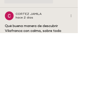
Me gusta
Reaccionar
CORTEZ JAMILA
hace 2 días
Qué buena manera de descubrir 
Vilafranca con calma, sobre todo 
combinando la ruta en coche con los 
senderos del GR-331 para parar en los 
puntos más fotogénicos. Me apunto la 
agenda para no perderme las fiestas, y 
para planificar mejor la escapada he 
estado usando 
https://3mf-to-stl.com
Me gusta
Reaccionar
Cesar Gordon
hace 2 días
Me encanta que la ruta combine los 
pueblos con los senderos del GR-331, 
justo lo que buscaba para un finde en 
coche. He estado usando una web que 