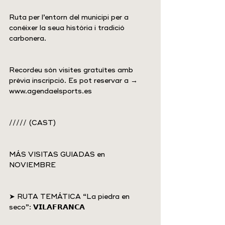
Ruta per l’entorn del municipi per a 
conéixer la seua història i tradició 
carbonera.
Recordeu són visites gratuïtes amb 
prèvia inscripció. Es pot reservar a → 
www.agendaelsports.es
///// (CAST)
MÁS VISITAS GUIADAS en 
NOVIEMBRE
➤ RUTA TEMÁTICA “La piedra en 
seco”: 𝗩𝗜𝗟𝗔𝗙𝗥𝗔𝗡𝗖𝗔