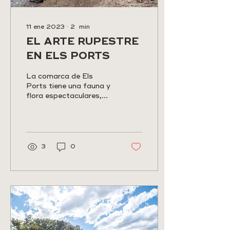
11 ene 2023
∙
2
min
EL ARTE RUPESTRE
EN ELS PORTS
La comarca de Els
Ports tiene una fauna y
flora espectaculares,
una rica gastronomía, un
pasado con mucha
historia, un gran
patrimonio...
3
0