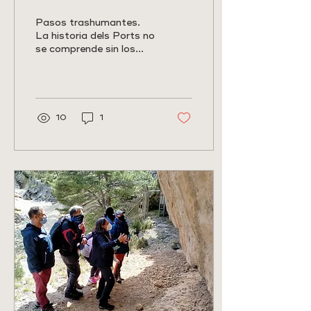
LEGADO DE LOS
Pasos trashumantes.
PASOS
La historia dels Ports no
se comprende sin los
TRASHUMANTES
tradicionales pasos
trashumantes que
transcurrían entre
pueblos,...
10
1