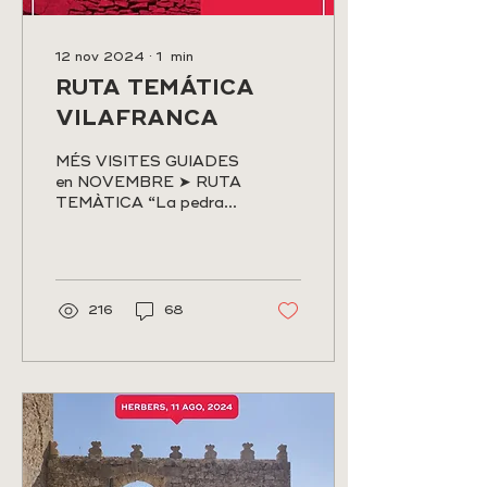
12 nov 2024
∙
1
min
RUTA TEMÁTICA
VILAFRANCA
MÉS VISITES GUIADES
en NOVEMBRE ➤ RUTA
TEMÀTICA “La pedra
en sec”: 𝗩𝗜𝗟𝗔𝗙𝗥𝗔𝗡𝗖𝗔
10:00h. Dissabte 9 de
novembre Visita...
216
68