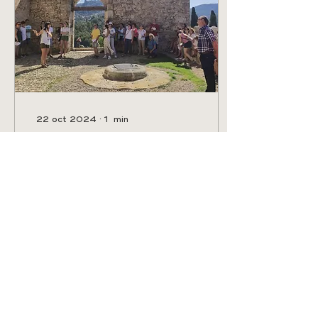
22 oct 2024
∙
1
min
VISITAS GUIADAS
DESCUBRE ELS
PORTS
Així han sigut algunes de
les passades visites
guiades de Descobreix
Els Ports. Gràcies a
totes les persones que
heu assistit i gaudit...
27
3