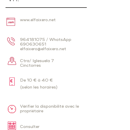
www.elfaixero.net
964181075
/ WhatsApp
690630651
elfaixero@elfaixero.net
Ctra/ Iglesuela 7
Cinctorres
De 10 € à 40 €
(selon les horaires)
Vérifier la disponibilité avec le
propriétaire
Consulter