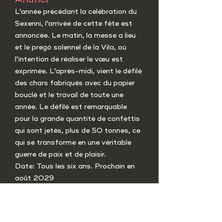
L’année précédant la célébration du
Sexenni, l’arrivée de cette fête est
annoncée. Le matin, la messe a lieu
et le pregó solennel de la Vila, où
l’intention de réaliser le vœu est
exprimée. L’après-midi, vient le défilé
des chars fabriqués avec du papier
bouclé et le travail de toute une
année. Le défilé est remarquable
pour la grande quantité de confettis
qui sont jetés, plus de 50 tonnes, ce
qui se transforme en une véritable
guerre de paix et de plaisir.
Date: Tous les six ans. Prochain en
août 2029
S
exenni
Pour remercier la Mare de Déu de
Vallivana d’avoir débarrassé la ville