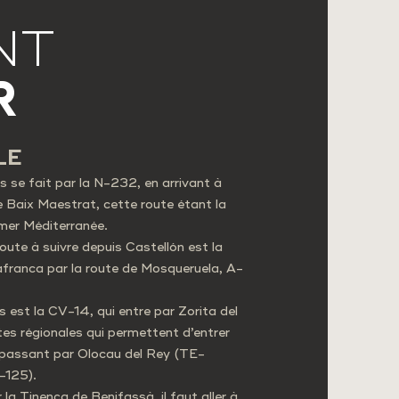
NT
R
LE
s se fait par la N-232, en arrivant à
le Baix Maestrat, cette route étant la
 mer Méditerranée.
oute à suivre depuis Castellón est la
franca par la route de Mosqueruela, A-
es est la CV-14, qui entre par Zorita del
tes régionales qui permettent d’entrer
en passant par Olocau del Rey (TE-
-125).
 la Tinença de Benifassà, il faut aller à