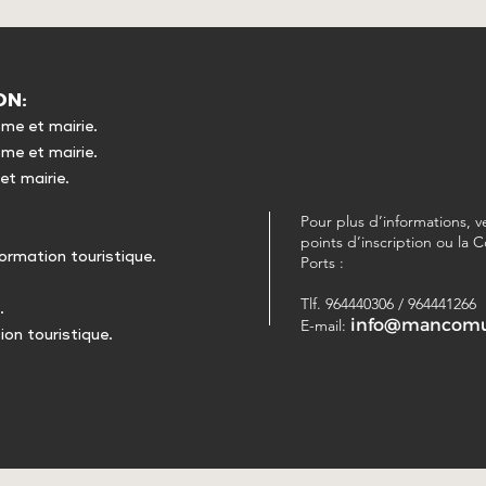
ON:
sme et mairie.
sme et mairie.
et mairie.
Pour plus d’informations, v
points d’inscription ou l
formation touristique.
Ports :
Tlf. 964440306 / 964441266
.
info@mancomun
E-mail:
ion touristique.