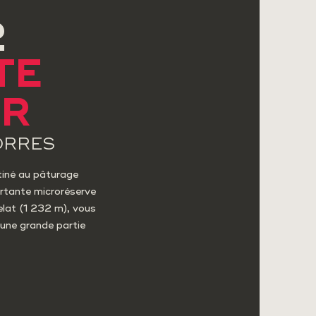
2
TE
AR
ORRES
iné au pâturage
ortante microréserve
Gelat (1 232 m), vous
 une grande partie