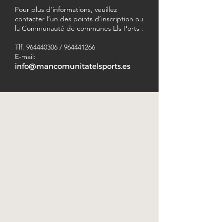
Pour plus d’informations, veuillez
contacter l’un des points d’inscription ou
la Communauté de communes Els Ports :
Tlf.
964440306
/
964441266
E-mail:
info@mancomunitatelsports.es