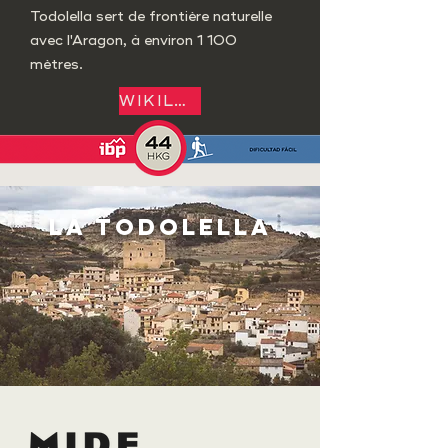
Todolella sert de frontière naturelle
avec l'Aragon, à environ 1 100
mètres.
WIKILOC
LA TODOLELLA