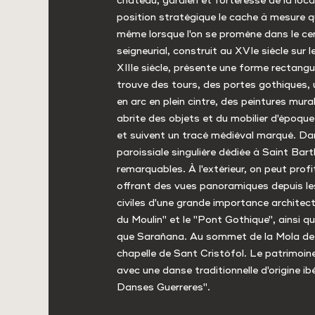
château, gardien et forteresse de la local
position stratégique le cache à mesure que
même lorsque l'on se promène dans le cent
seigneurial, construit au XVIe siècle sur 
XIIIe siècle, présente une forme rectangu
trouve des tours, des portes gothiques, u
en arc en plein cintre, des peintures mural
abrite des objets et du mobilier d'époque
et suivent un tracé médiéval marqué. Dans 
paroissiale singulière dédiée à Saint Bar
remarquables. À l'extérieur, on peut prof
offrant des vues panoramiques depuis le
civiles d'une grande importance architectu
du Moulin" et le "Pont Gothique", ainsi qu
que Sarañana. Au sommet de la Mola de 
chapelle de Sant Cristófol. Le patrimoin
avec une danse traditionnelle d'origine i
Danses Guerreres".