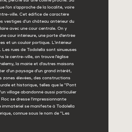
ité, perché sur une colline proche. Sa
 l'on s'approche de la localité, voire
re-ville. Cet édifice de caractère
les vestiges d'un château antérieur du
laire avec une cour centrale. On y
ne cour intérieure, une porte d'entrée
es et un couloir portique. L'intérieur
. Les rues de Todolella sont sinueuses
le centre-ville, on trouve l'église
thélemy, la mairie et d'autres maisons
iter d'un paysage d'un grand intérêt,
s zones élevées, des constructions
rale et historique, telles que le "Pont
'un village abandonné aussi particulier
Roc se dresse l'impressionnante
e immatériel se manifeste à Todolella
bérique, connue sous le nom de "Les