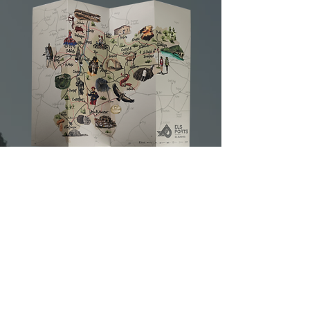
LA VUELTA A ELS
PORTS EN 80
RUTAS
Explora el territorio paso a paso
con propuestas para todos
80 maneras de descubrir y