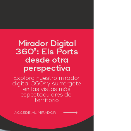
Mirador Digital
360°: Els Ports
desde otra
perspectiva
Explora nuestro mirador
digital 360º y sumérgete
en las vistas más
espectaculares del
territorio
ACCEDE AL MIRADOR