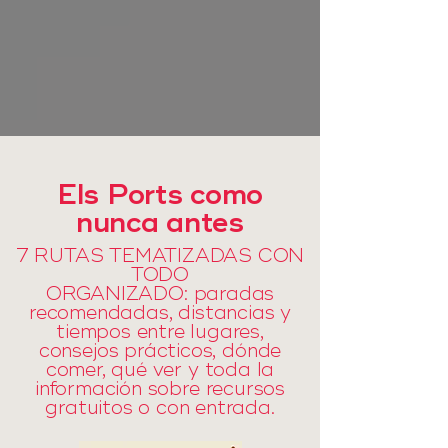
Els Ports como
nunca antes
7 RUTAS TEMATIZADAS CON
TODO
ORGANIZADO:
paradas
recomendadas, distancias y
tiempos entre lugares,
consejos prácticos, dónde
comer, qué ver y toda la
información sobre recursos
gratuitos o con entrada.