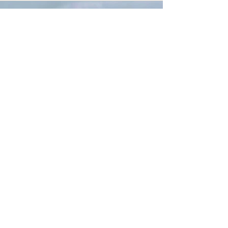
Peiró de Sant
Pere de les
Solanes
Patrimonio