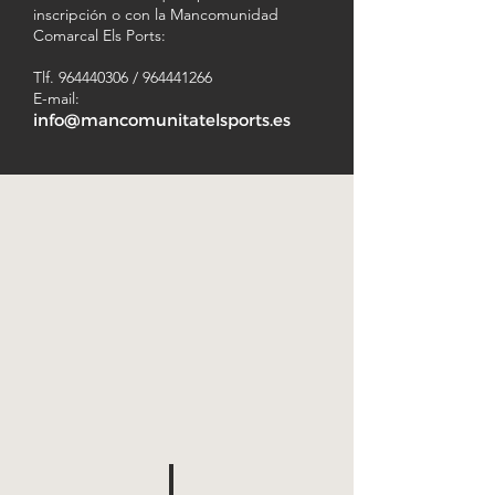
inscripción o con la Mancomunidad
Comarcal Els Ports:
Tlf.
964440306
/
964441266
E-mail:
info@mancomunitatelsports.es