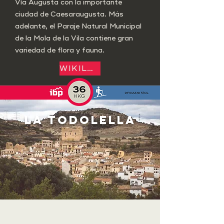
Vía Augusta con la importante
ciudad de Caesaraugusta. Más
adelante, el Paraje Natural Municipal
de la Mola de la Vila contiene gran
variedad de flora y fauna.
WIKILOC
LA TODOLELLA