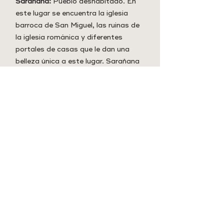
Sarañana:
Pueblo deshabitado. En
este lugar se encuentra la iglesia
barroca de San Miguel, las ruinas de
la iglesia románica y diferentes
portales de casas que le dan una
belleza única a este lugar. Sarañana
es una muestra de la vida y
costumbres de las zonas rurales de
antaño.
La Mola de Todolella:
Desde su alto,
a 1128 metros, se divisa una
impresionante extensión de la
comarca.
Font del Camaró:
Pequeño salto de
agua que brota verticalmente entre
las rocas durante la primavera.
Forat del Lladre:
Asomándose a
este escondite de ladrones se
observa una vaguada de vegetación