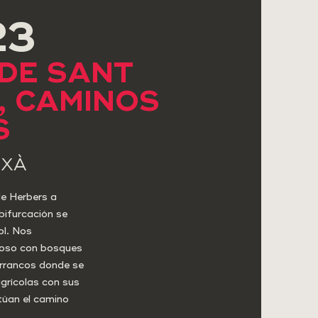
23
 DE SANT
, CAMINOS
S
TXÀ
de Herbers a
bifurcación se
ol. Nos
oso con bosques
arrancos donde se
grícolas con sus
túan el camino