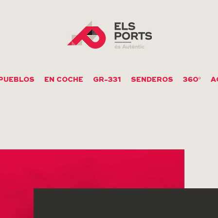
PUEBLOS
EN COCHE
GR-331
SENDEROS
360º
A