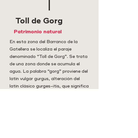
Toll de Gorg
Patrimonio natural
En esta zona del Barranco de la
Gatellera se localiza el paraje
denominado “Toll de Gorg”. Se trata
de una zona donde se acumula el
agua. La palabra “gorg” proviene del
latín vulgar gurgus, alteración del
latín clásico gurges-itis, que significa
“hoyo profundo en el lecho de una
corriente de agua, donde esta se
embalsa o se modera su curso”. En
este charco, por la acción erosiva del
agua, se ha creado un lugar más
profundo donde se acumula el agua
de forma casi permanente.