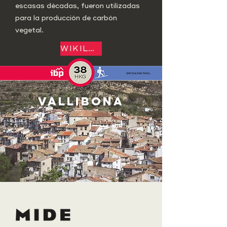
escasas décadas, fueron utilizadas
para la producción de carbón
vegetal.
WIKILOC
VALLIBONA