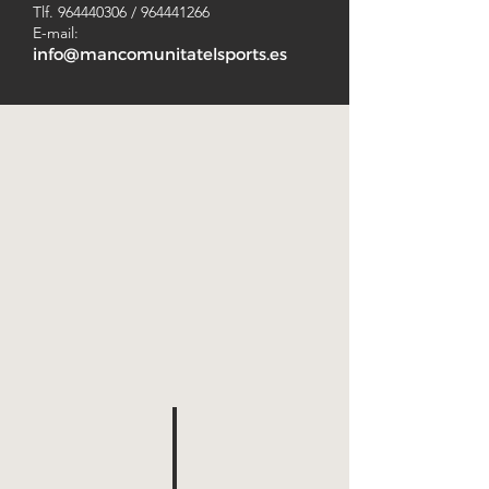
Tlf.
964440306
/
964441266
E-mail:
info@mancomunitatelsports.es