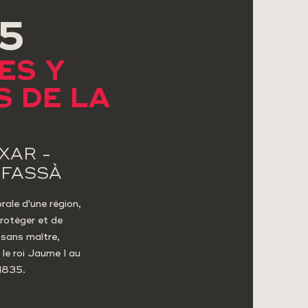
5
ES Y
 DE LA
XAR -
IFASSÀ
ale d'une région,
protéger et de
 sans maître,
 le roi Jaume I au
 1835.