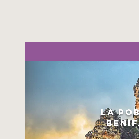
LA PO
BENI