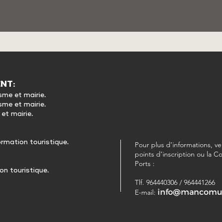
NT:
sme et mairie.
sme et mairie.
et mairie.
ormation touristique.
Pour plus d’informations, ve
points d’inscription ou l
Ports :
on touristique.
Tlf. 964440306 / 964441266
info@mancomuni
E-mail: