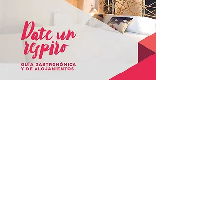
GUIA GASTRONÓMICA
Y DE ALOJAMIENTOS
Puedes descargarte toda la guía
para que te acompañe en tu
viaje
DESCARGAR