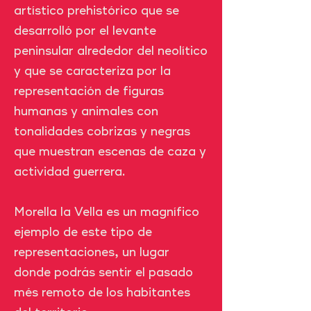
artístico prehistórico que se
desarrolló por el levante
peninsular alrededor del neolítico
y que se caracteriza por la
representación de figuras
humanas y animales con
tonalidades cobrizas y negras
que muestran escenas de caza y
actividad guerrera.
Morella la Vella es un magnífico
ejemplo de este tipo de
representaciones, un lugar
donde podrás sentir el pasado
més remoto de los habitantes