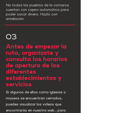
No todos los pueblos de la comarca
cuentan con cajero automático para
poder sacar dinero. Hazlo con
antelación.
03
Antes de empezar la
ruta, organízate y
consulta los horarios
de apertura de los
diferentes
establecimientos y
servicios
Si algunos de ellos como iglesias o
museos se encuentran cerrados,
puedes visualizar los vídeos que
encontrarás en nuestra web , para