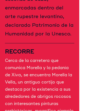
enmarcadas dentro del
arte rupestre levantino,
declarado Patrimonio de la
Humanidad por la Unesco.
RECORRE
Cerca de la carretera que
comunica Morella y la pedanía
de Xiva, se encuentra Morella la
Vella, un antiguo cortijo que
destaca por la existencia a sus
alrededores de abrigos rocosos
con interesantes pinturas
prehistóricas, magnífico ejemplo