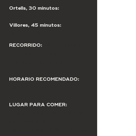
Ortells, 30 minutos:
18:15h – 18:45h.
Villores, 45 minutos:
19:00h – 19:45h.
RECORRIDO:
38 km desde el
punto de inicio hasta la
finalización de la ruta.
HORARIO RECOMENDADO:
De las 11:00h a las 19:45h.
LUGAR PARA COMER:
Existen bares en Villores, Xiva
de Morella y Sorita, y un
restaurante en el Santuario de