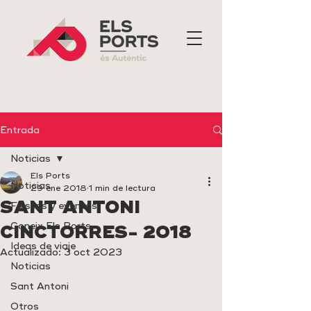
Entrada
Noticias
Els Ports
Noticias
29 ene 2018
1 min de lectura
SANT ANTONI
Fiestas y eventos
Coneix Els Ports
CINCTORRES- 2018
Ideas de viaje
Actualizado:
3 oct 2023
Noticias
Sant Antoni
Otros