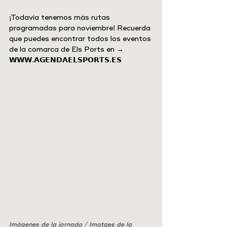
¡Todavía tenemos más rutas 
programadas para noviembre! Recuerda 
que puedes encontrar todos los eventos 
de la comarca de Els Ports en → 
𝗪𝗪𝗪.𝗔𝗚𝗘𝗡𝗗𝗔𝗘𝗟𝗦𝗣𝗢𝗥𝗧𝗦.𝗘𝗦
Imágenes de la jornada / Imatges de la 