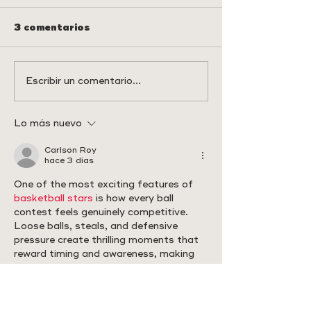
3 comentarios
RUTA TEMÁTICA
RUTA TEMÁT
Escribir un comentario...
VILAFRANCA
MORELLA
Lo más nuevo
Carlson Roy
hace 3 días
One of the most exciting features of 
basketball stars
 is how every ball 
contest feels genuinely competitive. 
Loose balls, steals, and defensive 
pressure create thrilling moments that 
reward timing and awareness, making 
each possession feel meaningful and 
keeping players fully engaged 
throughout every match.