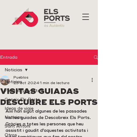
Entrada
Noticias
Pueblos
Noticias
23 oct 2024
1 min de lectura
VISITAS GUIADAS
Fiestas y eventos
Coneix Els Ports
DESCUBRE ELS PORTS
Ideas de viaje
Així han sigut algunes de les passades 
Noticias
visites guiades de Descobreix Els Ports. 
Gràcies a totes les persones que heu 
Sant Antoni
assistit i gaudit d’aquestes activitats i 
Otros
rutes temàtiques que fan del nostre 