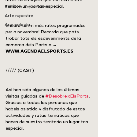
territori un lloc tan especial.
Eventos deportivos
Arte rupestre
Arqueología
Encara tenim més rutes programades 
per a novembre! Recorda que pots 
trobar tots els esdeveniments de la 
comarca dels Ports a → 
𝗪𝗪𝗪.𝗔𝗚𝗘𝗡𝗗𝗔𝗘𝗟𝗦𝗣𝗢𝗥𝗧𝗦.𝗘𝗦
///// (CAST)
Así han sido algunas de las últimas 
visitas guiadas de 
#DesobreixElsPorts
. 
Gracias a todas las personas que 
habéis asistido y disfrutado de estas 
actividades y rutas temáticas que 
hacen de nuestro territorio un lugar tan 
especial.