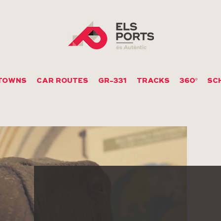
TOWNS
CAR ROUTES
GR-331
TRACKS
360º
SC