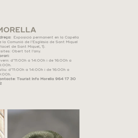
MORELLA
dreça:
Exposició permanent en la Capella
e la Comunió de l’Església de Sant Miquel
Placet de Sant Miquel, 1).
isites: Ober
t tot l’a
ny.
orari:
ivern: d’11:00h a 14:00h i de 16:00h a
8:00h.
stiu: d’11:00h a 14:00h i de 16:00h a
9:00h.
ontacte: Tourist Info Morella 964 17 30
2