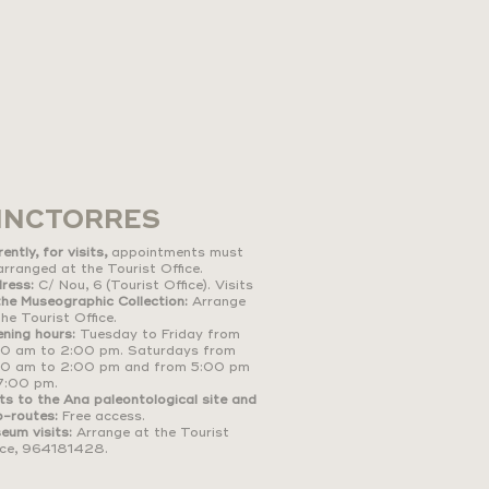
INCTORRES
ently, for visits,
appointments must
arranged at the Tourist Office.
ress:
C/ Nou, 6 (Tourist Office). Visits
the Museographic Collection:
Arrange
the Tourist Office.
ning hours:
Tuesday to Friday from
00 am to 2:00 pm. Saturdays from
00 am to 2:00 pm and from 5:00 pm
7:00 pm.
its to the Ana paleontological site and
o-routes:
Free access.
eum visits:
Arrange at the Tourist
ice, 964181428.