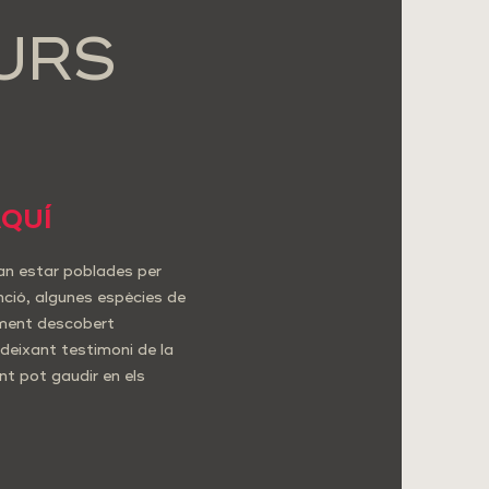
URS
AQUÍ
van estar poblades per
inció, algunes espècies de
tment descobert
 deixant testimoni de la
nt pot gaudir en els