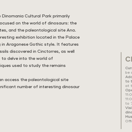
 Dinomanía Cultural Park primarily
focused on the world of dinosaurs: the
es, and the paleontological site Ana.
resting exhibition located in the Palace
 in Aragonese Gothic style. It features
ssils discovered in Cinctorres, as well
C
 to delve into the world of
niques used to study the remains
Curr
be 
Add
can access the paleontological site
to 
at 
nificant number of interesting dinosaur
Ope
11:
11:
to 
Vis
din
Mus
Off