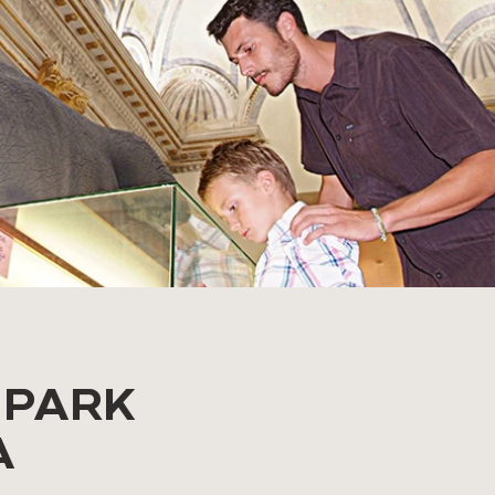
 PARK
A