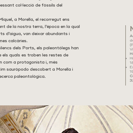
essant col·lecció de fòssils del
Miquel, a Morella, el recorregut ens
t de la nostra terra, l’època en la qual
rts d’aigua, van deixar abundants i
A
nes calcàries.
d
(
ilencs dels Ports, els paleontòlegs han
V
H
 els quals es troben les restes de
H
n com a protagonista i, més
1
E
últim saurópodo descobert a Morella i
1
ecerca paleontològica.
C
3