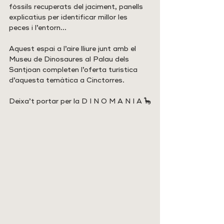
fòssils recuperats del jaciment, panells 
explicatius per identificar millor les 
peces i l’entorn…
Aquest espai a l’aire lliure junt amb el 
Museu de Dinosaures al Palau dels 
Santjoan completen l’oferta turística 
d’aquesta temàtica a Cinctorres.
Deixa’t portar per la D I N O M A N I A 🦕