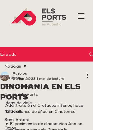
Entrada
Noticias
Pueblos
Noticias
22 jun 2023
1 min de lectura
DINOMANIA EN ELS
Fiestas y eventos
Coneix Els Ports
PORTS
Ideas de viaje
Adéntrate en el Cretáceo inferior, hace 
Noticias
124 millones de años en Cinctorres.
Sant Antoni
➤ El yacimiento de dinosaurios Ana se 
Otros
encuentra a tan solo 2km de la 