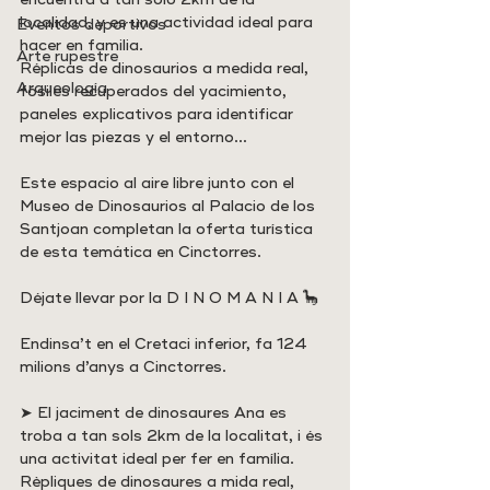
localidad, y es una actividad ideal para 
Eventos deportivos
hacer en familia.
Arte rupestre
Réplicas de dinosaurios a medida real, 
Arqueología
fósiles recuperados del yacimiento, 
paneles explicativos para identificar 
mejor las piezas y el entorno…
Este espacio al aire libre junto con el 
Museo de Dinosaurios al Palacio de los 
Santjoan completan la oferta turística 
de esta temática en Cinctorres.
Déjate llevar por la D I N O M A N I A 🦕
Endinsa’t en el Cretaci inferior, fa 124 
milions d’anys a Cinctorres.
➤ El jaciment de dinosaures Ana es 
troba a tan sols 2km de la localitat, i és 
una activitat ideal per fer en família.
Rèpliques de dinosaures a mida real, 