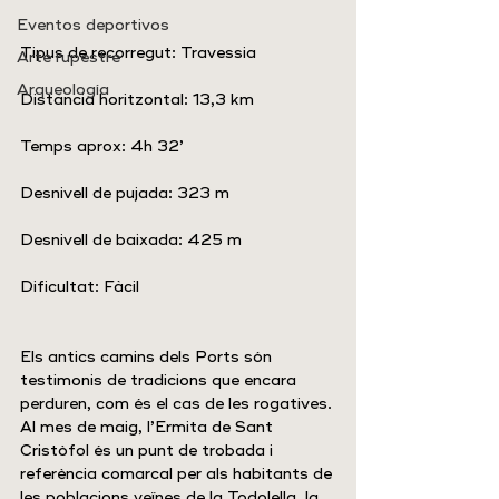
Eventos deportivos
Tipus de recorregut: Travessia
Arte rupestre
Arqueología
Distància horitzontal: 13,3 km
Temps aprox: 4h 32’
Desnivell de pujada: 323 m
Desnivell de baixada: 425 m
Dificultat: Fàcil
Els antics camins dels Ports són 
testimonis de tradicions que encara 
perduren, com és el cas de les rogatives. 
Al mes de maig, l’Ermita de Sant 
Cristòfol és un punt de trobada i 
referència comarcal per als habitants de 
les poblacions veïnes de la Todolella, la 