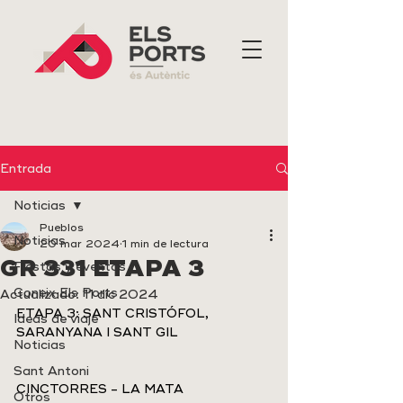
Entrada
Noticias
Pueblos
Noticias
20 mar 2024
1 min de lectura
GR 331 ETAPA 3
Fiestas y eventos
Coneix Els Ports
Actualizado:
11 dic 2024
ETAPA 3: SANT CRISTÓFOL, 
Ideas de viaje
SARANYANA I SANT GIL
Noticias
Sant Antoni
CINCTORRES - LA MATA
Otros