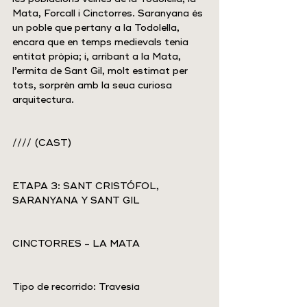
Mata, Forcall i Cinctorres. Saranyana és 
un poble que pertany a la Todolella, 
encara que en temps medievals tenia 
entitat pròpia; i, arribant a la Mata, 
l’ermita de Sant Gil, molt estimat per 
tots, sorprèn amb la seua curiosa 
arquitectura.
//// (CAST)
ETAPA 3: SANT CRISTÓFOL, 
SARANYANA Y SANT GIL
CINCTORRES - LA MATA
Tipo de recorrido: Travesía