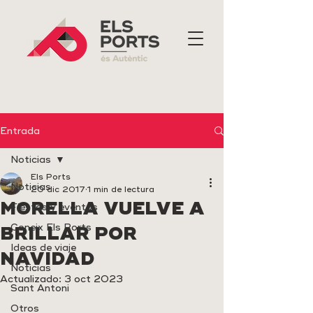
Entrada
Noticias
Els Ports
Noticias
20 dic 2017
1 min de lectura
MORELLA VUELVE A
Fiestas y eventos
Coneix Els Ports
BRILLAR POR
Ideas de viaje
NAVIDAD
Noticias
Actualizado:
3 oct 2023
Sant Antoni
Otros