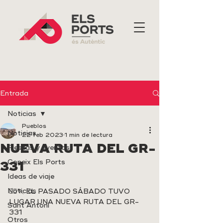
Entrada
Noticias
Pueblos
Noticias
22 feb 2023
1 min de lectura
NUEVA RUTA DEL GR-
Fiestas y eventos
Coneix Els Ports
331
Ideas de viaje
Noticias
🏃‍♀️🏃 EL PASADO SÁBADO TUVO 
LUGAR UNA NUEVA RUTA DEL GR-
Sant Antoni
331
Otros