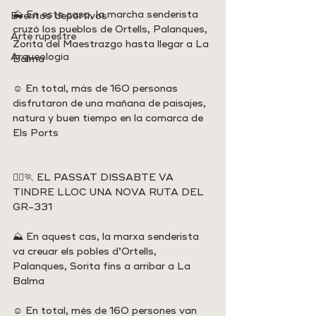
⛰️ En este caso, la marcha senderista 
Eventos deportivos
cruzó los pueblos de Ortells, Palanques, 
Arte rupestre
Zorita del Maestrazgo hasta llegar a La 
Arqueología
Balma
☺️ En total, más de 160 personas 
disfrutaron de una mañana de paisajes, 
natura y buen tiempo en la comarca de 
Els Ports
🏃‍♀️🏃 EL PASSAT DISSABTE VA 
TINDRE LLOC UNA NOVA RUTA DEL 
GR-331
⛰️ En aquest cas, la marxa senderista 
va creuar els pobles d’Ortells, 
Palanques, Sorita fins a arribar a La 
Balma
☺️ En total, més de 160 persones van 