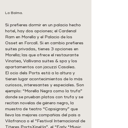
La Balma.
Si prefieres dormir en un palacio hecho 
hotel, hay dos opciones; el Cardenal 
Ram en Morella y el Palacio de los 
Osset en Forcall. Si en cambio prefieres 
suites privadas, tienes 3 opciones en 
Morella; las que ofrece el restaurante 
Vinatea, Vallivana suites & spa y los 
apartamentos con jacuzzi Casalea.
El ocio dels Ports está a la altura y 
tienen lugar acontecimientos de lo más 
curiosos, interesantes y especiales. Son 
ejemplo: “Morella Negra como la trufa” 
donde se prueban platos con trufa y se 
recitan novelas de género negro, la 
muestra de teatro “Capsigrany” que 
lleva las mejores compañías del país a 
Vilafranca o el “Festival Internacional de 
Títeres PortsXinel·la”, el “Early *Music 