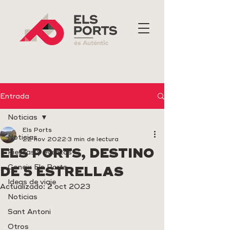
Entrada
Noticias
Els Ports
Noticias
22 nov 2022
3 min de lectura
ELS PORTS, DESTINO
Fiestas y eventos
Coneix Els Ports
DE 5 ESTRELLAS
Ideas de viaje
Actualizado:
2 oct 2023
Noticias
Sant Antoni
Otros