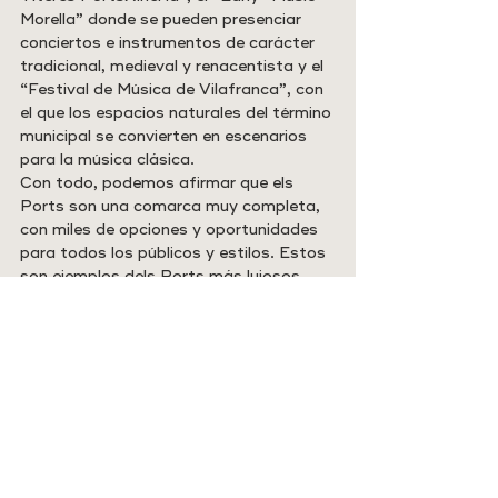
Morella” donde se pueden presenciar 
conciertos e instrumentos de carácter 
tradicional, medieval y renacentista y el 
“Festival de Música de Vilafranca”, con 
el que los espacios naturales del término 
municipal se convierten en escenarios 
para la música clásica.
Con todo, podemos afirmar que els 
Ports son una comarca muy completa, 
con miles de opciones y oportunidades 
para todos los públicos y estilos. Estos 
son ejemplos dels Ports más lujosos, 
pero els Ports se pueden vivir de mil 
formas más. Elige la manera que más te 
guste, adáptala a tus necesidades y 
disfruta de esta comarca tan llena de 
vida.