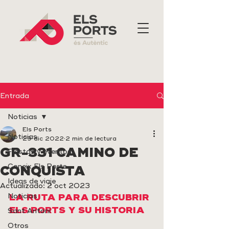
Entrada
Noticias
Els Ports
Noticias
29 dic 2022
2 min de lectura
GR-331 CAMINO DE
Fiestas y eventos
Coneix Els Ports
CONQUISTA
Ideas de viaje
Actualizado:
2 oct 2023
Noticias
LA RUTA PARA DESCUBRIR 
ELS PORTS Y SU HISTORIA
Sant Antoni
Otros