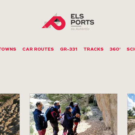
TOWNS
CAR ROUTES
GR-331
TRACKS
360º
SC