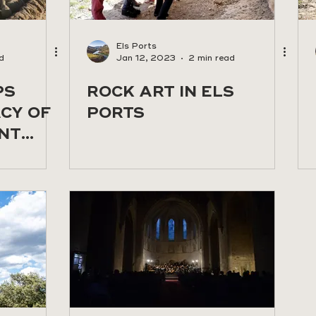
Els Ports
d
Jan 12, 2023
2 min read
PS
ROCK ART IN ELS
ACY OF
PORTS
NT