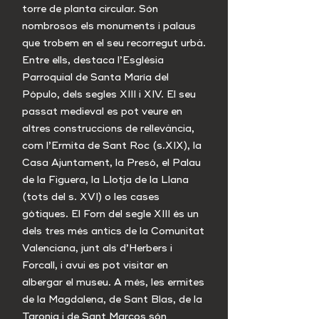
torre de planta circular. Són
nombrosos els monuments i palaus
que trobem en el seu recorregut urbà.
Entre ells, destaca l’Església
Parroquial de Santa María del
Pópulo, dels segles XIII i XIV. El seu
passat medieval es pot veure en
altres construccions de rellevància,
com l’Ermita de Sant Roc (s.XIX), la
Casa Ajuntament, la Presó, el Palau
de la Figuera, la Llotja de la Llana
(tots del s. XVI) o les cases
gòtiques. El Forn del segle XIII és un
dels tres més antics de la Comunitat
Valenciana, junt als d’Herbers i
Forcall, i avui es pot visitar en
albergar el museu. A més, les ermites
de la Magdalena, de Sant Blas, de la
Taronja i de Sant Marcos són