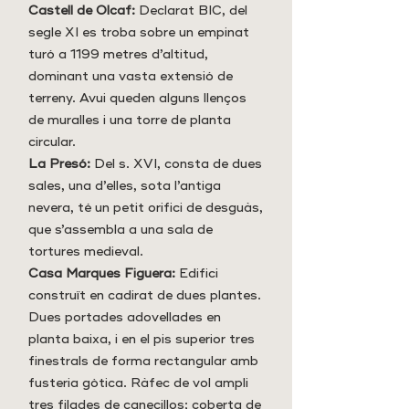
Castell de Olcaf:
Declarat BIC, del
segle XI es troba sobre un empinat
turó a 1199 metres d’altitud,
dominant una vasta extensió de
terreny. Avui queden alguns llenços
de muralles i una torre de planta
circular.
La Presó:
Del s. XVI, consta de dues
sales, una d’elles, sota l’antiga
nevera, té un petit orifici de desguàs,
que s’assembla a una sala de
tortures medieval.
Casa Marques Figuera:
Edifici
construït en cadirat de dues plantes.
Dues portades adovellades en
planta baixa, i en el pis superior tres
finestrals de forma rectangular amb
fusteria gòtica. Ràfec de vol ampli
tres filades de canecillos; coberta de