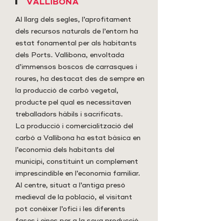
VALLIBONA
Al llarg dels segles, l’aprofitament
dels recursos naturals de l’entorn ha
estat fonamental per als habitants
dels Ports. Vallibona, envoltada
d’immensos boscos de carrasques i
roures, ha destacat des de sempre en
la producció de carbó vegetal,
producte pel qual es necessitaven
treballadors hàbils i sacrificats.
La producció i comercialització del
carbó a Vallibona ha estat bàsica en
l’economia dels habitants del
municipi, constituint un complement
imprescindible en l’economia familiar.
Al centre, situat a l’antiga presó
medieval de la població, el visitant
pot conèixer l’ofici i les diferents
fases i eines per a la seva producció,