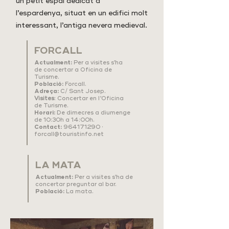
un petit espai dedicat a
l’espardenya, situat en un edifici molt
interessant, l’antiga nevera medieval.
FORCALL
Actualment:
Per a visites s’ha
de concertar a Oficina de
Turisme.
Població:
Forcall.
Adreça:
C/ Sant Josep.
Visites
: Concertar en l’Oficina
de Turisme.
Horari:
De dimecres a diumenge
de 10:30h a 14:00h.
Contact:
964171290
·
forcall@touristinfo.net
LA MATA
Actualment:
Per a visites s’ha de
concertar preguntar al bar.
Població:
La mata.