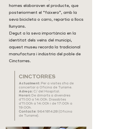
homes elaboraven el producte, que
posteriorment el “faixero”, amb la
seva bicicleta o carro, repartia a llocs
llunyans.
Degut a la seva importància en la
identitat dels veïns del municipi,
aquest museu recorda la tradicional
manufactura i indústria del poble de
Cinctorres.
CINCTORRES
Actualment:
Per a visites s’ha de
concertar a Oficina de Turisme.
Adreça:
C/ del Hospital.
Horari:
De dimarts a divendres
d’11:00 a 14:00h. Dissabtes
d’11:00h a 14:00h i de 17:00h a
19:00h.
Contacte:
964181428
(Oficina
de Turisme).