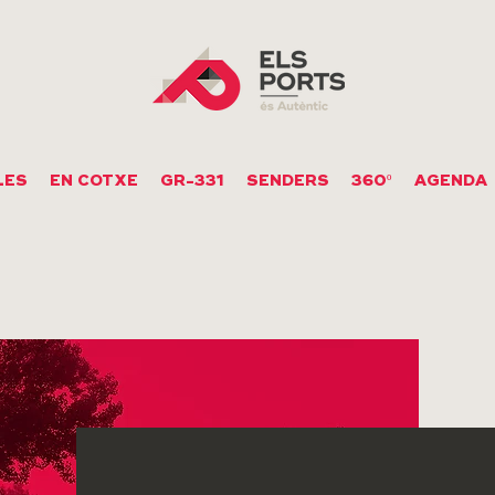
LES
EN COTXE
GR-331
SENDERS
360º
AGENDA