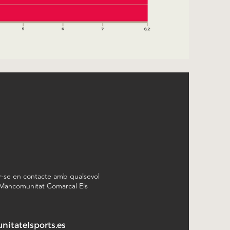
r-se en contacte amb qualsevol
 Mancomunitat Comarcal Els
itatelsports.es