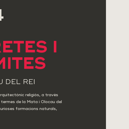
4
ETES I
MITES
 DEL REI
rquitectònic religiós, a través
 termes de la Mata i Olocau del
urioses formacions naturals,