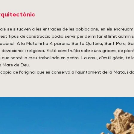
rquitectònic
ls se situaven a les entrades de les poblacions, en els encreuam
est tipus de construcció podia servir per delimitar el límit administ
vocional. A la Mata hi ha 4 peirons: Santa Quitèria, Sant Pere, San
 devocional i religiosa. Està construïda sobre uns graons de plan
lla que sosté la creu treballada en pedra. La creu, d’estil gòtic, té 
 la Mare de Déu.
còpia de l’original que es conserva a l’ajuntament de la Mata, i d