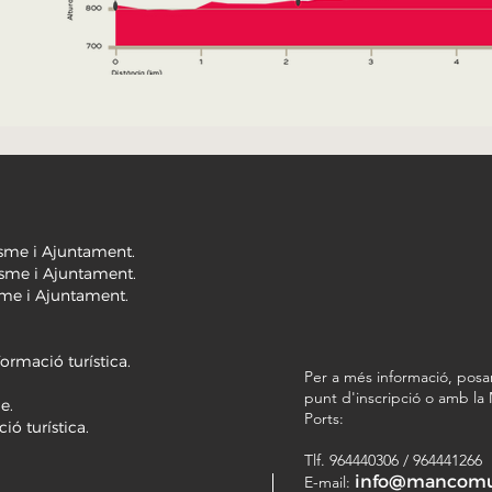
risme i Ajuntament.
risme i Ajuntament.
isme i Ajuntament.
formació turística.
Per a més informació, posa
punt d'inscripció o amb la
e.
Ports:
ió turística.
Tlf. 964440306 / 964441266
info@mancomun
E-mail: