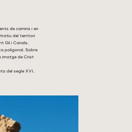
ents de camins i en
ratiu del territori
t Gil i Canals.
ta poligonal. Sobre
la imatge de Crist
ata del segle XVI.