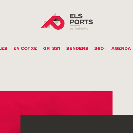
LES
EN COTXE
GR-331
SENDERS
360º
AGENDA