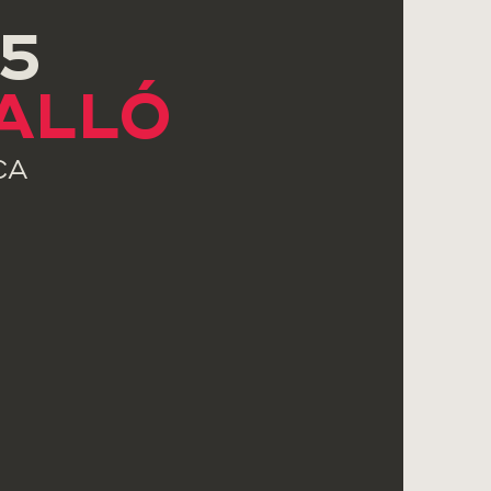
15
GALLÓ
CA