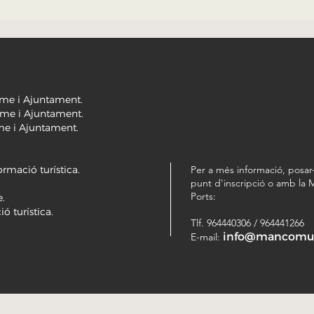
isme i Ajuntament.
isme i Ajuntament.
isme i Ajuntament.
ormació turística.
Per a més informació, posar
punt d'inscripció o amb la
Ports:
e.
ó turística.
Tlf. 964440306 / 964441266
info@mancomuni
E-mail: