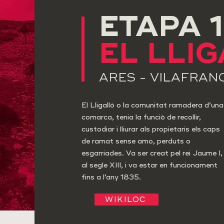
ETAPA 
EL LLI
ARES - VILAFRAN
El Lligalló o la comunitat ramadera d’una
comarca, tenia la funció de recollir,
custodiar i lliurar als propietaris els caps
de ramat sense amo, perduts o
esgarriades. Va ser creat pel rei Jaume I,
al segle XIII, i va estar en funcionament
fins a l’any 1835.
WIKILOC