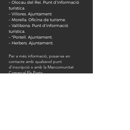
– Olocau del Rei. Punt d'informació
turística.
– Villores. Ajuntament
– Morella. Oficina de turisme.
– Vallibona. Punt d'informació
turística.
– *Portell. Ajuntament.
– Herbers. Ajuntament.
Per a més informació, posar-se en
contacte amb qualsevol punt
d'inscripció o amb la Mancomunitat
Comarcal Els Ports:
Tlf.
964440306
/
964441266
E-mail:
info@mancomunitatelsports.es