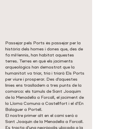
Passejar pels Ports és passejar per la 
història dels homes i dones que, des de 
fa mil·lennis, han habitat aquestes 
terres. Terres en què els jaciments 
arqueològics han demostrat que la 
humanitat va triar, tria i triarà Els Ports 
per viure i prosperar. Des d'aquestes 
línies ens traslladem a tres punts de la 
comarca: els túmuls de Sant Joaquim 
de la Menadella a Forcall, el jaciment de 
la Lloma Comuna a Castellfort i el d'En 
Balaguer a Portell. 
El nostre primer alt en el camí serà a 
Sant Joaquín de la Menadella a Forcall. 
Es tracta d'una necròpolis ubicada a la 