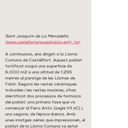
Sant Joaquim de La Menadella 
(www.castellonarqueologico.es)
< /a>
A continuació, ens dirigim a la Lloma 
Comuna de Castellfort. Aquest poblat 
fortificat ocupa una superfície de 
6.000 m2 a una altitud de 1.295 
metres al paratge de les Llomes de 
Folch. Segons les restes ceràmiques 
trobades i les restes muràries, s'han 
identificat dos processos de formació 
del poblat: una primera fase que va 
començar al Ferro Antic (segle VII aC) i, 
una segona, de l'època ibèrica. Amb 
unes imatges aèries que impressionen, el 
poblat de la Lloma Comuna va estar 