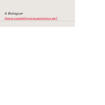
A Balaguer 
(www.castellonarqueologico.es)
Entrades recents
Mostra-ho tot