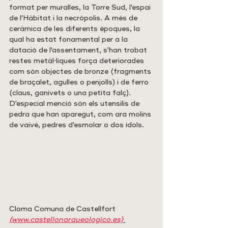
format per muralles, la Torre Sud, l'espai 
de l'Hàbitat i la necròpolis. A més de 
ceràmica de les diferents èpoques, la 
qual ha estat fonamental per a la 
datació de l'assentament, s'han trobat 
restes metàl·liques força deteriorades 
com són objectes de bronze (fragments 
de braçalet, agulles o penjolls) i de ferro 
(claus, ganivets o una petita falç). 
D'especial menció són els utensilis de 
pedra que han aparegut, com ara molins 
de vaivé, pedres d'esmolar o dos ídols. 
Cloma Comuna de Castellfort
(www.castellonarqueologico.es)