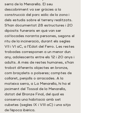
serra de la Menarella. El seu 
descobriment va ser gràcies a la 
construcció del parc eòlic de la zona i 
dels estudis sobre el terreny realitzats. 
S'han documentat 28 estructures i 20 
dipòsits funeraris en què van ser 
col·locades noranta persones, segons el 
ritu de la incineració, durant els segles 
VII i VI aC, a l'Edat del Ferro. Les restes 
trobades corresponen a un menor dun 
any, adolescents entre els 12 i 20 anys i 
adults. A més de restes humanes, s'han 
trobat diferents objectes en bronze, 
com braçalets o polseres; comptes de 
collaret, penjolls o arracades. A la 
mateixa serra, a La Menarella, hi ha el 
jaciment del Tossal de la Menarella, 
datat del Bronze Final, del qual es 
conserva una habitació amb set 
cubetes (segles IX i VIII aC) i una sitja 
de l'època ibèrica. 